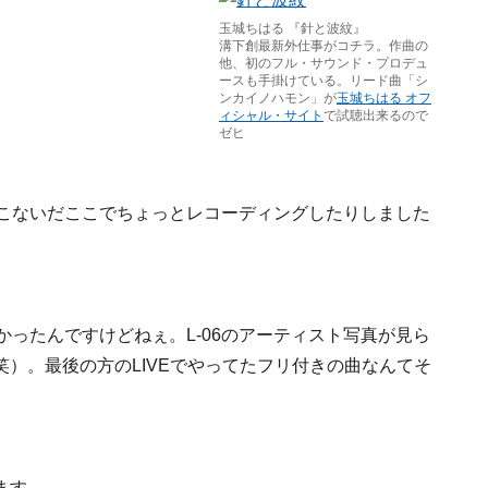
玉城ちはる 『針と波紋』
溝下創最新外仕事がコチラ。作曲の
他、初のフル・サウンド・プロデュ
ースも手掛けている。リード曲「シ
ンカイノハモン」が
玉城ちはる オフ
ィシャル・サイト
で試聴出来るので
ゼヒ
、こないだここでちょっとレコーディングしたりしました
かったんですけどねぇ。L-06のアーティスト写真が見ら
す（笑）。最後の方のLIVEでやってたフリ付きの曲なんてそ
。
ます。