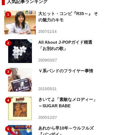
人気記事ランキング
大ヒット・コンピ『R35～』 そ
1
の魅力のキモ
2007/11/14
All About J-POPガイド精選
2
「お別れの歌」
2009/03/27
Ｖ系バンドのフライヤー事情
3
2015/05/11
きいてよ「素敵なメロディー」
4
～SUGAR BABE
2005/12/27
あれから早10年～ウルフルズ
5
『バンザイ』