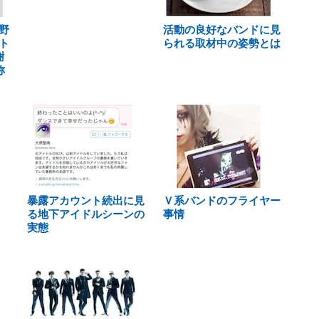
野
活動の良好なバンドに見
ト
られる取材中の姿勢とは
謝
称
暴露アカウント続出に見
Ｖ系バンドのフライヤー
る地下アイドルシーンの
事情
実態