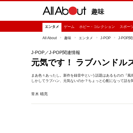
趣味
エンタメ
ゲーム
ホビー・コレクション
スポー
All About
趣味
エンタメ
J-POP
J-POP
J-POP
／J-POP関連情報
元気です！ ラブハンドル
まあ色々あったし。新作を録音中という話題はあるものの『風
しかしてラブハン、元気ないのか？ちょっと心配になって話を
常木 晴亮