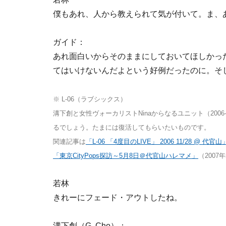
僕もあれ、人から教えられて気が付いて。ま、
ガイド：
あれ面白いからそのままにしておいてほしかっ
てはいけないんだよという好例だったのに。そし
※ L-06（ラブシックス）
溝下創と女性ヴォーカリストNinaからなるユニット（200
るでしょう。たまには復活してもらいたいものです。
関連記事は
「L-06 「4度目のLIVE」 2006 11/28 @ 代官山
「東京CityPops探訪～5月8日＠代官山ハレマメ」
（2007
若林
きれーにフェード・アウトしたね。
溝下創（G. Cho）：