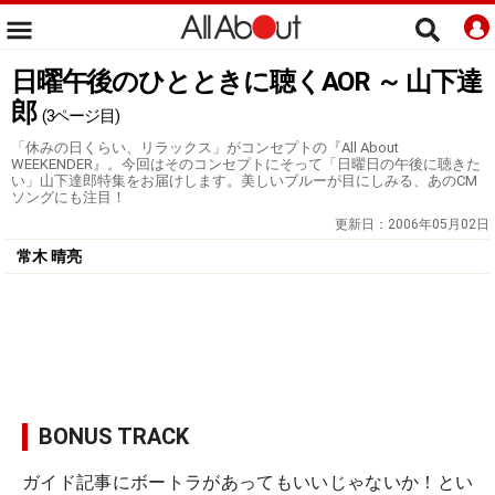
日曜午後のひとときに聴くAOR ～ 山下達
郎
(3ページ目)
「休みの日くらい、リラックス」がコンセプトの『All About
WEEKENDER』。今回はそのコンセプトにそって「日曜日の午後に聴きた
い」山下達郎特集をお届けします。美しいブルーが目にしみる、あのCM
ソングにも注目！
更新日：
2006年05月02日
常木 晴亮
BONUS TRACK
ガイド記事にボートラがあってもいいじゃないか！とい