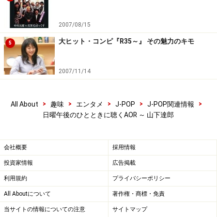
2007/08/15
大ヒット・コンピ『R35～』 その魅力のキモ
5
2007/11/14
>
>
>
>
>
All About
趣味
エンタメ
J-POP
J-POP関連情報
日曜午後のひとときに聴くAOR ～ 山下達郎
会社概要
採用情報
投資家情報
広告掲載
利用規約
プライバシーポリシー
All Aboutについて
著作権・商標・免責
当サイトの情報についての注意
サイトマップ