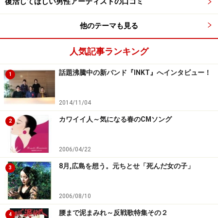
復活してほしい男性アーティストの口コミ
他のテーマも見る
人気記事ランキング
話題沸騰中の新バンド『INKT』へインタビュー！
1
2014/11/04
カワイイ人～気になる春のCMソング
2
2006/04/22
8月,広島を想う。元ちとせ「死んだ女の子」
3
2006/08/10
腰まで泥まみれ～反戦歌特集その２
4