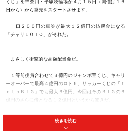
くじ」を神奈川・平塚競輪場が４月１５日（開催は１６
日から）から発売をスタートさせます。
一口２００円の車券が最大１２億円の払戻金になる
「チャリＬＯＴＯ」がそれだ。
まさしく衝撃的な高額配当金だ。
１等前後賞合わせて３億円のジャンボ宝くじ、キャリ
ーオーバーで最高４億円のロト６、サッカーくじの「ｔ
ｏｔｏＢＩＧ」でも最大６億円。今回はそのＢＩＧの６
億円のさらに倍となる１２億円というから驚きだ。
１２億円の「チャリＬＯＴＯ」の買い方は、「ｔｏｔ
続きを読む
ｏＢＩＧ」と基本的には同じ。