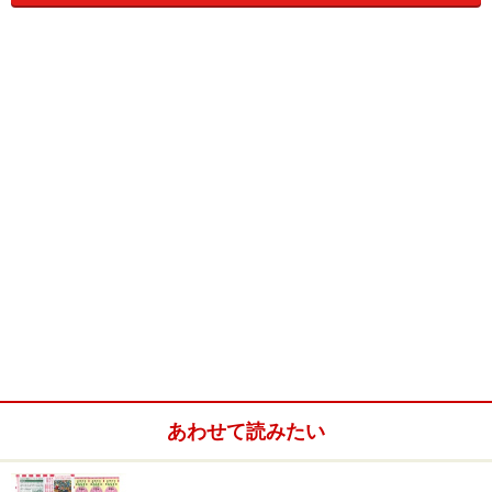
後半７レースの１着をコンピューターが予想し、すべ
て的中しなければならない。
競輪を知らない人でもコンピューターが勝手に車番を
選ぶので、気軽に買える。
確率は４７８万２９６９分の１。
公営競技初のキャリーオーバー方式。国内史上最高額
のケイリンくじ １２億円のチャンス！
では、その「チャリ・ＬＯＴＯ」を買いにわざわざ神
奈川の平塚競輪場へ買いに行くしかないのか？．．．っ
あわせて読みたい
て、いえいえそんなことはありませんよ。
※記事内容は執筆時点のものです。最新の内容をご確認くださ