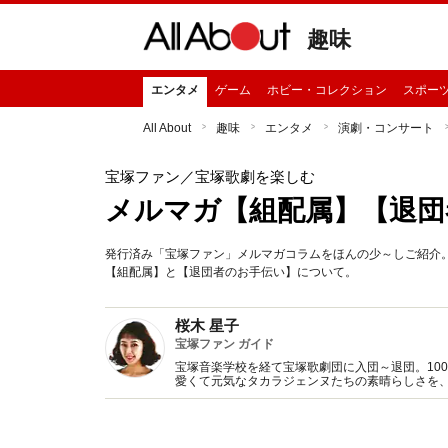
趣味
エンタメ
ゲーム
ホビー・コレクション
スポー
All About
趣味
エンタメ
演劇・コンサート
宝塚ファン
／宝塚歌劇を楽しむ
メルマガ【組配属】【退団
発行済み「宝塚ファン」メルマガコラムをほんの少～しご紹介。
【組配属】と【退団者のお手伝い】について。
桜木 星子
宝塚ファン ガイド
宝塚音楽学校を経て宝塚歌劇団に入団～退団。10
愛くて元気なタカラジェンヌたちの素晴らしさを、All