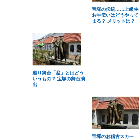
宝塚の伝統……上級生
お手伝いはどうやって
まる？ メリットは？
廻り舞台「盆」とはどう
いうもの？ 宝塚の舞台演
出
宝塚のお稽古スカー