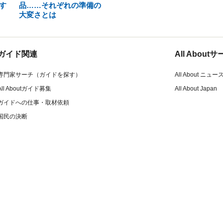
す
品……それぞれの準備の
大変さとは
ガイド関連
All Abou
専門家サーチ（ガイドを探す）
All About ニュー
All Aboutガイド募集
All About Japan
ガイドへの仕事・取材依頼
国民の決断