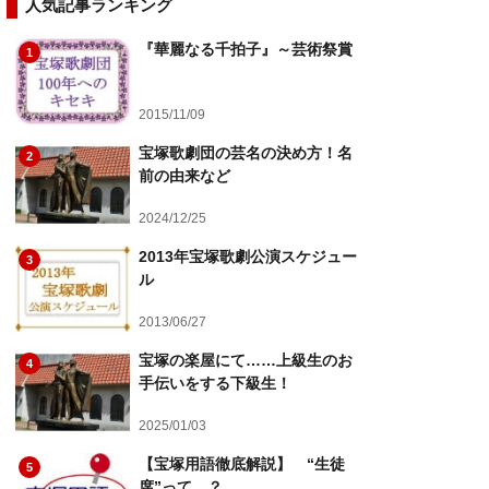
人気記事ランキング
『華麗なる千拍子』～芸術祭賞
1
2015/11/09
宝塚歌劇団の芸名の決め方！名
2
前の由来など
2024/12/25
2013年宝塚歌劇公演スケジュー
3
ル
2013/06/27
宝塚の楽屋にて……上級生のお
4
手伝いをする下級生！
2025/01/03
【宝塚用語徹底解説】 “生徒
5
席”って…？