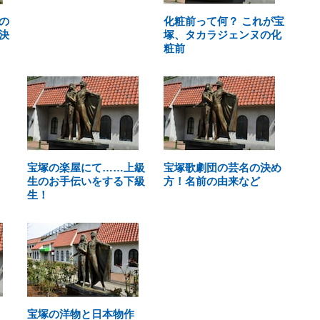
の
化粧前って何？ これが宝
決
塚、タカラジェンヌの化
粧前
宝塚の楽屋にて……上級
宝塚歌劇団の芸名の決め
生のお手伝いをする下級
方！名前の由来など
生！
宝塚の洋物と日本物作