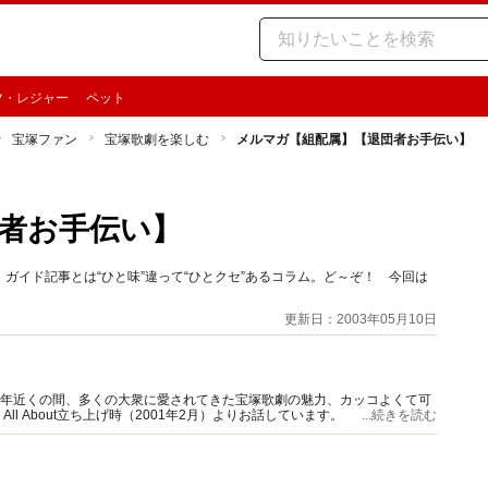
ツ・レジャー
ペット
宝塚ファン
宝塚歌劇を楽しむ
メルマガ【組配属】【退団者お手伝い】
者お手伝い】
ガイド記事とは“ひと味”違って“ひとクセ”あるコラム。ど～ぞ！ 今回は
更新日：2003年05月10日
0年近くの間、多くの大衆に愛されてきた宝塚歌劇の魅力、カッコよくて可
 About立ち上げ時（2001年2月）よりお話しています。
...続きを読む