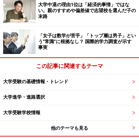
方・学び方の設計について考え、自分が育ち、人を
大学中退の理由1位は「経済的事情」ではな
い。親のすすめや偏差値で志望校を選んだ子の
育てる能力をつける学部」）開設
末路
2004年…大学院法務研究科（法科大学院）開設
2005年…会計大学院開設、スポーツ・サイエンス・
「女子は数学が苦手」「トップ層は男子」とい
インスティテュート（スポーツ推薦枠での各学部で
う“常識”に根拠なし？ 国際的学力調査が示す
事実
の研究を行う）を開設
2008年…工学部を理工学部と生命科学部に改組、
この記事に関連するテーマ
GIS(グローバル教養学部)を開設
2009年…スポーツ健康学部開設
大学受験の基礎情報・トレンド
2010年…現代福祉学部を改組、福祉コミュニティ学
大学進学・進路選択
科と臨床心理学科(仮称)を開設予定
大学受験学校情報
学部横断で単位を認定。これも学生満足の
他のテーマも見る
一つ