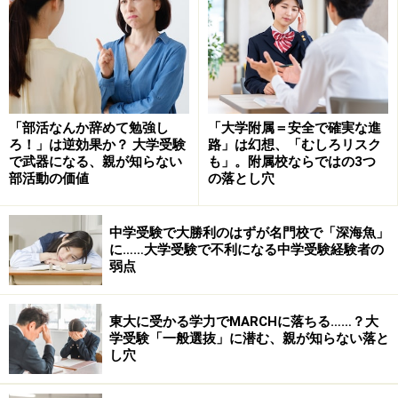
かもしれないが、大学は新しい学生の獲得だけに専念す
るのではなく、まず地場固めが大切であると考え、地道
な努力を法政大学が実行していることの証左であるだろ
う。とかく、旧来の日本の大学組織は、内側の欠点を隠
したり内部に甘い傾向がある。毎年の卒業生の意見こそ
「部活なんか辞めて勉強し
「大学附属＝安全で確実な進
大学改革の大きなヒントと位置づけている法政大学は、
ろ！」は逆効果か？ 大学受験
路」は幻想、「むしろリスク
で武器になる、親が知らない
も」。附属校ならではの3つ
非常に健全な組織運営を行っていることがはっきりとわ
部活動の価値
の落とし穴
かる。
中学受験で大勝利のはずが名門校で「深海魚」
なお、法政大学は地味な大学内部の改革と新学部・学科
に……大学受験で不利になる中学受験経験者の
弱点
開設、または改組改編という一連の事業を並行して行っ
ている。近年の主な大学改革事業は以下のとおり。
東大に受かる学力でMARCHに落ちる……？大
学受験「一般選抜」に潜む、親が知らない落と
2000年…現代福祉学部・情報科学部を開設
し穴
2003年…キャリアデザイン学部（「生き方・働き