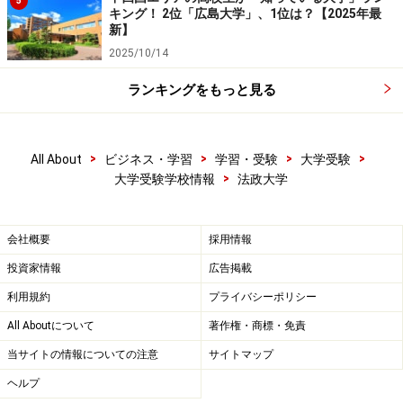
5
キング！ 2位「広島大学」、1位は？【2025年最
■現代福祉学部の公開科目例
新】
地域経営、地域文化政策、コミュニティデザイン、コミ
2025/10/14
ュニティアート、地域ツーリズム、文化環境創造論、非
ランキングをもっと見る
営利組織の運営、福祉国家論、国際福祉論、保健医療サ
ービス、異文化心理学、福祉企業の経営、都市住宅政策
論I・II
>
>
>
>
All About
ビジネス・学習
学習・受験
大学受験
>
大学受験学校情報
法政大学
※記事内容は執筆時点のものです。最新の内容をご確認くださ
い。
会社概要
採用情報
投資家情報
広告掲載
次のページへ
1
/
3
利用規約
プライバシーポリシー
All Aboutについて
著作権・商標・免責
当サイトの情報についての注意
サイトマップ
ヘルプ