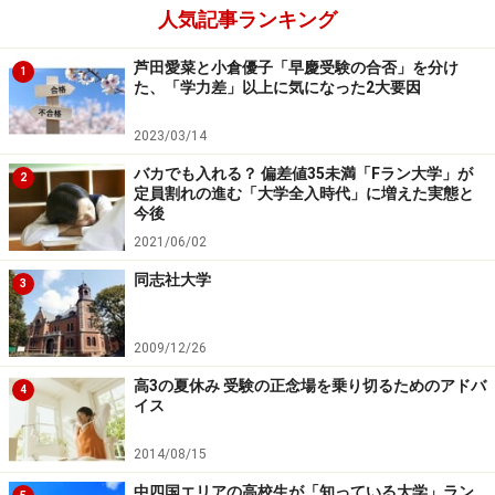
人気記事ランキング
大学改革は、なにも新しい学部、学科の開設や改組改編
だけではない。上記のような既存の中のシステムを少し
芦田愛菜と小倉優子「早慶受験の合否」を分け
1
た、「学力差」以上に気になった2大要因
変えるだけでも、大きな効果があげられるようだ。この
ことから、法政大学は内部の学生をいかに「満足させる
2023/03/14
のか」に大きな力点を置いていることがわかる。一般に
バカでも入れる？ 偏差値35未満「Fラン大学」が
2
は、学部学科の垣根を越えた「新しい大学教育」が叫ば
定員割れの進む「大学全入時代」に増えた実態と
今後
れているが、様々な学部・学科の特徴を総合した新学
2021/06/02
部・学科の開設という形をとることが多い。
同志社大学
3
法政大学では、3・4年次に一定の条件（履修単位の上限
を設定）を満たせば、既存の大学の授業を学部横断して
2009/12/26
受講でき、それを卒業単位として認めている。文学部に
高3の夏休み 受験の正念場を乗り切るためのアドバ
4
入ったが、現代福祉学部の授業を受けてみたいという場
イス
合でも、以下のように単位として認定される授業が様々
2014/08/15
に展開されている。
中四国エリアの高校生が「知っている大学」ラン