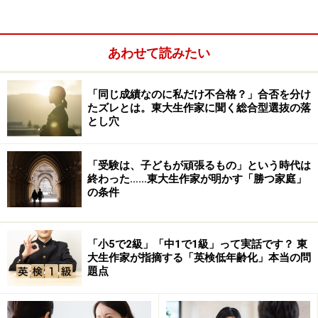
足度である一方、小金井キャンパスが26.1％と低かった
点も深く掘り下げ、「低学年の時期からの就職支援活動
あわせて読みたい
の実施」を2011年4月までに行うと確約している。
「同じ成績なのに私だけ不合格？」合否を分け
たズレとは。東大生作家に聞く総合型選抜の落
とし穴
「受験は、子どもが頑張るもの」という時代は
終わった……東大生作家が明かす「勝つ家庭」
の条件
「小5で2級」「中1で1級」って実話です？ 東
大生作家が指摘する「英検低年齢化」本当の問
題点
このような対応は、一見地味で必要がないように思える