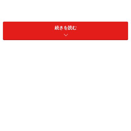
都心市ヶ谷にそびえたつ法政大学市ヶ谷キャンパス。徹底し
た満足度追求による大学改革を推し進めている
続きを読む
法政大学では、卒業生に対する詳細なアンケートをと
り、満足する点、不満な点を詳細に調べている。ただ調
べるだけではなく、どのように対処したかをWeb上で公
開しているのだ。
例えば、2008年度「窓口での職員対応」については、
「やや不満」「不満」が多くよせられた。全体で23％と
いう数値でもあったので、それに対して即座に対応。窓
口対応を向上させる小委員会を立ち上げ、マニュアルの
充実や、職員研修などの対応を実施した。
就職支援の面では、市ヶ谷キャンパスが40.6％と高い満