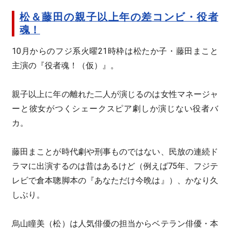
松＆藤田の親子以上年の差コンビ・役者
魂！
10月からのフジ系火曜21時枠は松たか子・藤田まこと
主演の『役者魂！（仮）』。
親子以上に年の離れた二人が演じるのは女性マネージャ
ーと彼女がつくシェークスピア劇しか演じない役者バ
カ。
藤田まことが時代劇や刑事ものではない、民放の連続ド
ラマに出演するのは昔はあるけど（例えば75年、フジテ
レビで倉本聰脚本の『あなただけ今晩は』）、かなり久
しぶり。
烏山瞳美（松）は人気俳優の担当からベテラン俳優・本