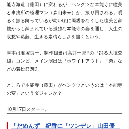
能寺海造（藤田）に変わるが、ヘンクツな本能寺に瞳美
と事務所の経理マン（森山未來）が、振り回される。明
るく振る舞っているが幼い頃に両親をなくした瞳美と家
族からも疎まれている孤独な本能寺の姿を通し、人生の
哀愁や葛藤、生きる素晴らしさを描くという。
脚本は君塚良一、制作担当は高井一郎Pの『踊る大捜査
線』コンビ。メイン演出は『ホワイトアウト』『弟』な
どの若松節朗D。
ところで本能寺（藤田）がヘンクツというのは「本能寺
の変」というダジャレか？
10月17日スタート。
「だめんず」紀香に「ツンデレ」山田優