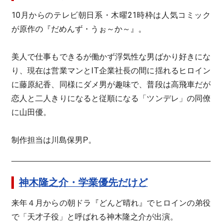
10月からのテレビ朝日系・木曜21時枠は人気コミック
が原作の『だめんず・うぉ～か～』。
美人で仕事もできるが働かず浮気性な男ばかり好きにな
り、現在は営業マンとIT企業社長の間に揺れるヒロイン
に藤原紀香、同様にダメ男が趣味で、普段は高飛車だが
恋人と二人きりになると従順になる「ツンデレ」の同僚
に山田優。
制作担当は川島保男P。
神木隆之介・学業優先だけど
来年４月からの朝ドラ『どんど晴れ』でヒロインの弟役
で「天才子役」と呼ばれる神木隆之介が出演。