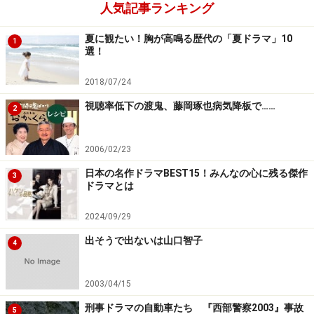
人気記事ランキング
夏に観たい！胸が高鳴る歴代の「夏ドラマ」10
1
選！
2018/07/24
視聴率低下の渡鬼、藤岡琢也病気降板で……
2
2006/02/23
日本の名作ドラマBEST15！みんなの心に残る傑作
3
ドラマとは
2024/09/29
出そうで出ないは山口智子
4
2003/04/15
刑事ドラマの自動車たち 『西部警察2003』事故
5