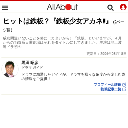
ヒットは鉄板？『鉄板少女アカネ!!』
(2ペー
ジ目)
成功間違いないことを俗に（カタいから）「鉄板」といいますが、４月
からのTBS系日曜劇場はそれをタイトルにしてきました。主演は地上波
連ドラ初の……
更新日：
2006年08月18日
黒田 昭彦
ドラマ ガイド
ドラマに精通したガイドが、ドラマを様々な角度から楽しむ為
の情報をご提供！
プロフィール詳細
執筆記事一覧