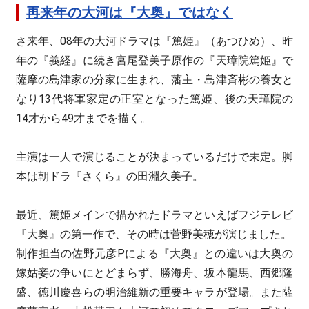
再来年の大河は『大奥』ではなく
さ来年、08年の大河ドラマは『篤姫』（あつひめ）、昨
年の『義経』に続き宮尾登美子原作の『天璋院篤姫』で
薩摩の島津家の分家に生まれ、藩主・島津斉彬の養女と
なり13代将軍家定の正室となった篤姫、後の天璋院の
14才から49才までを描く。
主演は一人で演じることが決まっているだけで未定。脚
本は朝ドラ『さくら』の田淵久美子。
最近、篤姫メインで描かれたドラマといえばフジテレビ
『大奥』の第一作で、その時は菅野美穂が演じました。
制作担当の佐野元彦Pによる『大奥』との違いは大奥の
嫁姑妾の争いにとどまらず、勝海舟、坂本龍馬、西郷隆
盛、徳川慶喜らの明治維新の重要キャラが登場。また薩