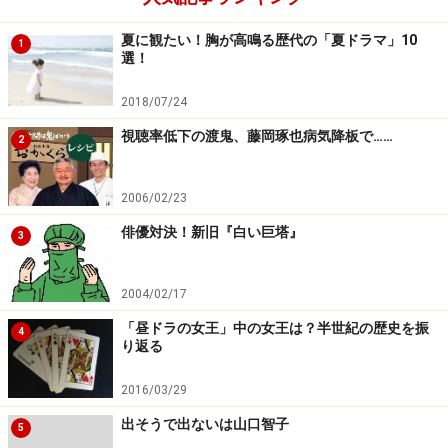
夏に観たい！胸が高鳴る歴代の「夏ドラマ」10
1
選！
2018/07/24
視聴率低下の渡鬼、藤岡琢也病気降板で……
2
2006/02/23
俳優対決！新旧『白い巨塔』
3
2004/02/17
「昼ドラの女王」中の女王は？半世紀の歴史を振
4
り返る
2016/03/29
出そうで出ないは山口智子
5