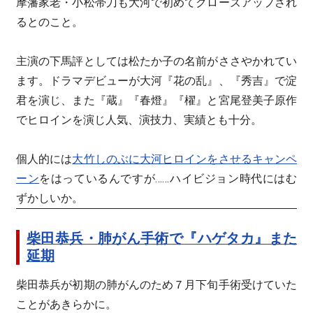
摩藩家老・小松帯刀も大河で初めてクローズアップされ
るとのこと。
主演の下馬評としては松たか子の名前がささやかれてい
ます。ドラマデビューが大河『花の乱』、『秀吉』で淀
君を演じ、また『蔵』『春燈』『櫂』と宮尾登美子原作
でヒロインを演じ人気、演技力、実績とも十分。
個人的には
大竹しのぶに大河ヒロインをさせるキャンペ
ーン
をはっているんですが……ハイビジョン時代にはむ
ずかしいか。
柴田恭兵・肺がん手術で『ハゲタカ』また
延期
柴田恭兵が初期の肺がんのため７月下旬手術受けていた
ことがあきらかに。