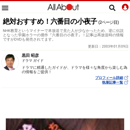
絶対おすすめ！六番目の小夜子
(2ページ目)
NHK教育というマイナーで本放送で見た人が少なかったため、逆に伝説
となった学園ホラーの傑作『六番目の小夜子』！記事は再放送時の情報
ですがDVDも発売されてます。
更新日：
2003年01月09日
黒田 昭彦
ドラマ ガイド
ドラマに精通したガイドが、ドラマを様々な角度から楽しむ為
の情報をご提供！
プロフィール詳細
執筆記事一覧