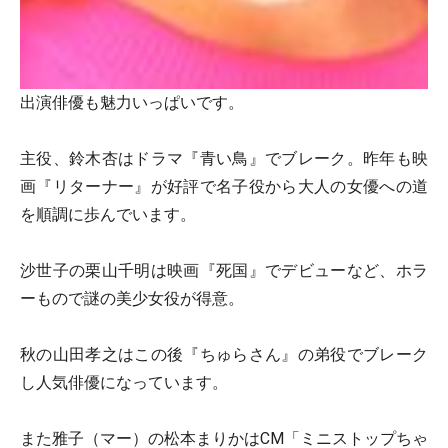
出演俳優も魅力いっぱいです。
主役、鈴木杏はドラマ『青い鳥』でブレーク。昨年も映
画『リターナー』が好評で名子役から大人の女優への道
を順調に歩んでいます。
沙世子の栗山千明は映画『死国』でデビューなど、ホラ
ーもので謎の美少女役が得意。
秋の山田孝之はこの後『ちゅらさん』の弟役でブレーク
し人気俳優になっています。
また雅子（マー）の松本まりかはCM「ミニストップちゃ