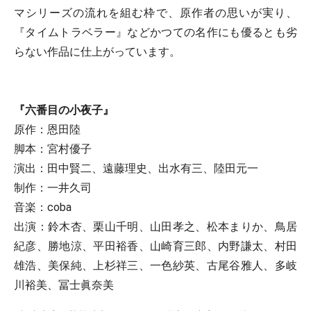
マシリーズの流れを組む枠で、原作者の思いが実り、
『タイムトラベラー』などかつての名作にも優るとも劣
らない作品に仕上がっています。
『六番目の小夜子』
原作：恩田陸
脚本：宮村優子
演出：田中賢二、遠藤理史、出水有三、陸田元一
制作：一井久司
音楽：coba
出演：鈴木杏、栗山千明、山田孝之、松本まりか、鳥居
紀彦、勝地涼、平田裕香、山崎育三郎、内野謙太、村田
雄浩、美保純、上杉祥三、一色紗英、古尾谷雅人、多岐
川裕美、冨士眞奈美