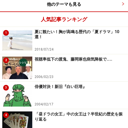
他のテーマも見る
人気記事ランキング
夏に観たい！胸が高鳴る歴代の「夏ドラマ」10
1
選！
2018/07/24
視聴率低下の渡鬼、藤岡琢也病気降板で……
2
2006/02/23
俳優対決！新旧『白い巨塔』
3
2004/02/17
「昼ドラの女王」中の女王は？半世紀の歴史を振
4
り返る