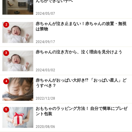
んちができない子へ
2024/05/07
赤ちゃんが泣き止まない！赤ちゃんの放置・無視
2
は禁物
2024/09/17
赤ちゃんの泣き方から、泣く理由を見分けよう
3
2024/03/02
赤ちゃんがおっぱい大好き⁉︎ 「おっぱい星人」ど
4
うすべき？
2022/12/28
おもちゃのラッピング方法！ 自分で簡単にプレゼ
5
ント包装
2020/08/06