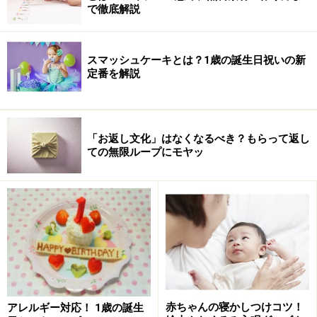
で徹底解説
※記事内容は執筆時点のものです。最新の内容をご確認くださ
い。
※乳幼児の発育には個人差があります。記事内容は全ての乳幼児
への有効性を保証するものではありません。気になる徴候が見ら
スマッシュケーキとは？1歳の誕生日祝いの新
れる場合は、自己判断せず、必ず医療機関に相談してください。
定番を解説
次のページへ
1
/
2
「お返し文化」はなくなるべき？もらって返し
ての無限ループにモヤッ
赤ちゃんの寝かしつけコツ！
アレルギー対応！ 1歳の誕生