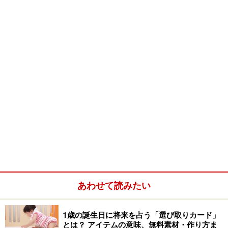
小麦粉に比べてお腹の中でゆるやかに吸収され、俗にい
う「腹持ちのいい」食べ物となります。活発に動く子ど
もの時期にはこうしたエネルギー源も必要なのですが、
すぐにお腹の空いてしまう小麦粉主体のおやつはたくさ
ん食べてしまう心配もあります。小麦粉を加工したおや
つは、乳製品や卵、塩や油が多く使われています。
今回作る「ぶどう大福」１個分の成分は、カロリー
112kcalでカロリー低め。バランスよく食べたい場合は、
不足しがちなタンパク質をきな粉で合わせて摂取してみ
てください（上新粉等米を利用したおやつを食べる際、
きな粉などの不足しがちな大豆タンパク質を合わせて食
べるのは、昔の人の知恵なのです）。
あわせて読みたい
>>
お次はぶどう大福の作り方
>>
1歳の誕生日に将来を占う「選び取りカード」
とは？ アイテムの意味、無料素材・作り方ま