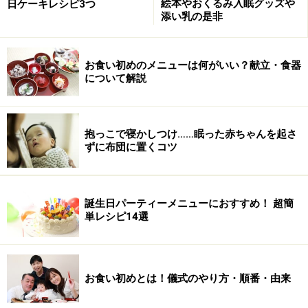
絵本やおくるみ入眠グッズや
日ケーキレシピ3つ
添い乳の是非
お食い初めのメニューは何がいい？献立・食器
について解説
抱っこで寝かしつけ……眠った赤ちゃんを起さ
ずに布団に置くコツ
誕生日パーティーメニューにおすすめ！ 超簡
単レシピ14選
お食い初めとは！儀式のやり方・順番・由来