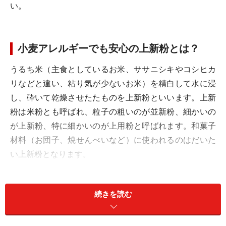
い。
小麦アレルギーでも安心の上新粉とは？
うるち米（主食としているお米、ササニシキやコシヒカ
リなどと違い、粘り気が少ないお米）を精白して水に浸
し、砕いて乾燥させたたものを上新粉といいます。上新
粉は米粉とも呼ばれ、粒子の粗いのが並新粉、細かいの
が上新粉、特に細かいのが上用粉と呼ばれます。和菓子
材料（お団子、焼せんべいなど）に使われるのはだいた
い上新粉となります。
上新粉は同じ量の小麦粉と比較すると、エネルギーやタ
続きを読む
ンパク質、脂質、カルシウム、食物繊維等が少なく、炭
水化物やリン、マグネシウム、鉄分が若干多く含まれて
いるのが特徴です。上新粉などの米原料の炭水化物は、