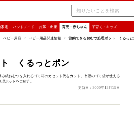
活家電
ハンドメイド
妊娠・出産
育児・赤ちゃん
子育て・キッズ
ベビー用品
ベビー用品関連情報
節約できるおむつ処理ポット くるっと
ット くるっとポン
済み紙おむつを入れるゴミ箱のカセット代をカット。市販のゴミ袋が使える
処理ポットをご紹介。
更新日：2009年12月15日