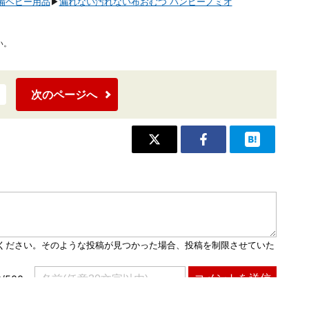
備ベビー用品
▶
漏れない汚れない布おむつ バンビーノミオ
い。
次のページへ