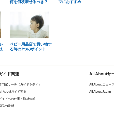
何を何枚着せるべき？
マにおすすめ
レ
ベビー用品店で買い物す
え
る時の3つのポイント
ガイド関連
All Abou
専門家サーチ（ガイドを探す）
All About ニュー
All Aboutガイド募集
All About Japan
ガイドへの仕事・取材依頼
国民の決断