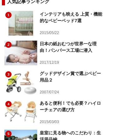
人気記事ランキング
インテリアも映える 上質・機能
1
的なベビーベッド7選
2015/05/22
日本の紙おむつが世界一な理
2
由！パンパース工場に潜入
2017/12/19
グッドデザイン賞で選ぶベビー
3
用品２
2007/07/24
あると便利！でも必要？ハイロ
4
ーチェアの選び方
2015/03/03
皇室に見る物へのこだわり：生
5
活用品編