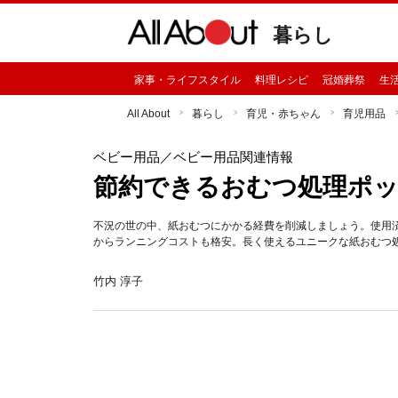
暮らし
家事・ライフスタイル
料理レシピ
冠婚葬祭
生
All About
暮らし
育児・赤ちゃん
育児用品
ベビー用品
／ベビー用品関連情報
節約できるおむつ処理ポ
不況の世の中、紙おむつにかかる経費を削減しましょう。使用
からランニングコストも格安。長く使えるユニークな紙おむつ
竹内 淳子