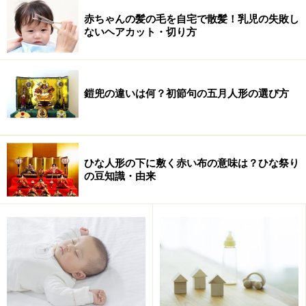
良いとはいえないものも。離乳食を始めるときから食事
赤ちゃんの髪の毛を自宅で散髪！乳児の失敗し
の大切さを赤ちゃんに教えていきたいですね。良い食事
ないヘアカット・切り方
は良い成長につながります。良い食事をするためには、
良い食器選びが重要。
鎧兜の違いは何？初節句の五月人形の選び方
この「ランデブー はじめての食器11点セット」が選ば
れているわけ、その魅力の理由は、次のページで。
ひな人形の下に敷く赤い布の意味は？ひな祭り
の豆知識・由来
>> 離乳食に使える食器が勢揃い！