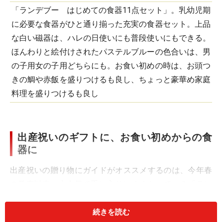
「ランデブー はじめての食器11点セット」。乳幼児期
に必要な食器がひと通り揃った充実の食器セット。上品
な白い磁器は、ハレの日使いにも普段使いにもできる。
ほんわりと絵付けされたパステルブルーの色合いは、男
の子用女の子用どちらにも。お食い初めの時は、お頭つ
きの鯛や赤飯を盛りつけるも良し、ちょっと豪華め家庭
料理を盛りつけるも良し
出産祝いのギフトに、お食い初めからの食
器に
出産祝いの贈り物にガイドがオススメするのは、今年春
の発売以来、大人気で手に入りにくくなっている「ラン
デブー はじめての食器11点セット」。初めて食器を使
うことになるお食い初めから使えると大変喜ばれていま
続きを読む