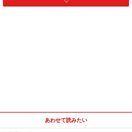
す。
赤ちゃん用の上質な食器は、これまでなかなかありませ
んでした。食事の重要さが叫ばれていても、その食事を
あわせて読みたい
するための乳幼児用食器は選択肢が少なく、中には質が