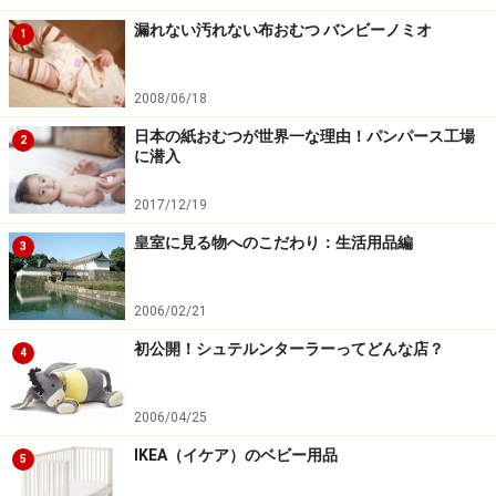
漏れない汚れない布おむつ バンビーノミオ
1
2008/06/18
日本の紙おむつが世界一な理由！パンパース工場
2
に潜入
2017/12/19
皇室に見る物へのこだわり：生活用品編
3
2006/02/21
初公開！シュテルンターラーってどんな店？
4
2006/04/25
IKEA（イケア）のベビー用品
5