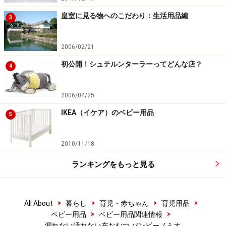
皇室に見る物へのこだわり：生活用品編
3
2006/02/21
初公開！シュテルンターラーってどんな店？
4
2006/04/25
IKEA（イケア）のベビー用品
5
2010/11/18
ランキングをもっと見る
>
>
>
>
All About
暮らし
育児・赤ちゃん
育児用品
>
>
ベビー用品
ベビー用品関連情報
漏れない汚れない布おむつ バンビーノミオ