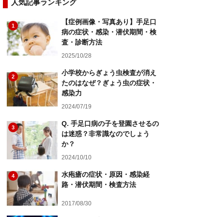
人気記事ランキング
【症例画像・写真あり】手足口
1
病の症状・感染・潜伏期間・検
査・診断方法
2025/10/28
小学校からぎょう虫検査が消え
2
たのはなぜ？ぎょう虫の症状・
感染力
2024/07/19
Q. 手足口病の子を登園させるの
3
は迷惑？非常識なのでしょう
か？
2024/10/10
水疱瘡の症状・原因・感染経
4
路・潜伏期間・検査方法
2017/08/30