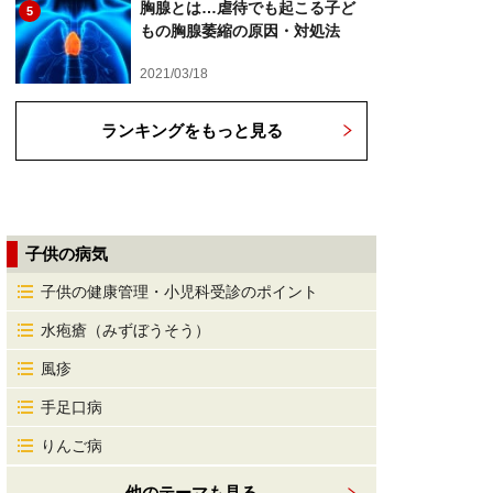
胸腺とは…虐待でも起こる子ど
5
もの胸腺萎縮の原因・対処法
2021/03/18
ランキングをもっと見る
子供の病気
子供の健康管理・小児科受診のポイント
水疱瘡（みずぼうそう）
風疹
手足口病
りんご病
他のテーマも見る