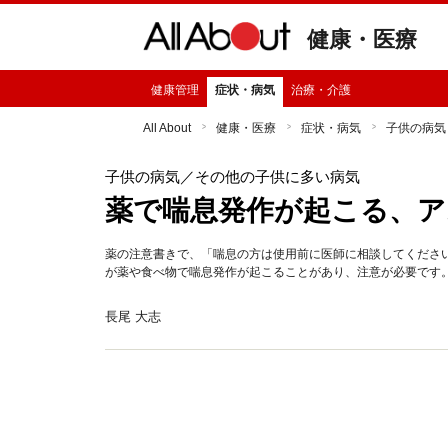
健康・医療
健康管理
症状・病気
治療・介護
All About
健康・医療
症状・病気
子供の病気
子供の病気
／その他の子供に多い病気
薬で喘息発作が起こる、ア
薬の注意書きで、「喘息の方は使用前に医師に相談してくださ
が薬や食べ物で喘息発作が起こることがあり、注意が必要です
長尾 大志