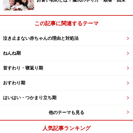
お食い初めとは！儀式のやり方・順番・由来
す。
この記事に関連するテーマ
>>赤ちゃんのお風呂の入れ方・ポイントは？>>
※記事内容は執筆時点のものです。最新の内容をご確認くださ
泣き止まない赤ちゃんの理由と対処法
い。
※乳幼児の発育には個人差があります。記事内容は全ての乳幼児
への有効性を保証するものではありません。気になる徴候が見ら
ねんね期
れる場合は、自己判断せず、必ず医療機関に相談してください。
首すわり・寝返り期
次のページへ
1
/
5
おすわり期
はいはい・つかまり立ち期
他のテーマも見る
人気記事ランキング