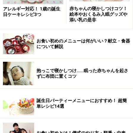
さんかくので、湿疹やあせもができやすくなります。そ
赤ちゃんの寝かしつけコツ！
アレルギー対応！ 1歳の誕生
絵本やおくるみ入眠グッズや
日ケーキレシピ3つ
のため、毎日お風呂で体を洗って、清潔にしてあげるこ
添い乳の是非
とが必要なのです。赤ちゃんはのぼせやすく湯冷めしや
すいため、時間は短くて大丈夫。手早く綺麗にしてあげ
ることが大切です。
お食い初めのメニューは何がいい？献立・食器
について解説
生後１ヵ月くらいまでの新生児のうちは特に抵抗力が弱
いため、感染予防のためベビーバスなどの赤ちゃん専用
抱っこで寝かしつけ……眠った赤ちゃんを起さ
のお風呂に入れます。これを「沐浴」といいます。※沐
ずに布団に置くコツ
浴の手順や必要なものについては
こちら
。
そして、１ヵ月を過ぎた頃から赤ちゃん用のお風呂を卒
誕生日パーティーメニューにおすすめ！ 超簡
単レシピ14選
業し、ママやパパと一緒のお風呂に入れるようになりま
す。もちろん、引き続きベビーバスを利用しても構いま
せん。大人と一緒のお風呂でも、入浴の目的は沐浴と同
じく新陳代謝の活発な赤ちゃんの体を清潔に保つことで