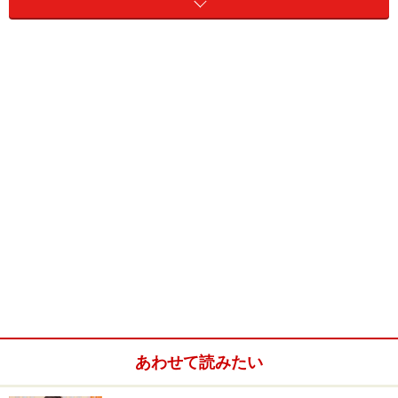
洗う間、赤ちゃんはどうすればいいの？」「赤ちゃんを
抱っこしていると、石鹸を泡立てられない」「赤ちゃん
がお湯を嫌がる」「上手に洗えない」「シャワーを出し
たり止めたりするのが大変」「赤ちゃんの体が冷えてし
まうのが心配」などなど、不安な声がたくさん聞こえて
きます。
今回はそういった疑問や不安にQ&A形式でお答えしつ
つ、赤ちゃんと一緒の入浴が楽しく、楽になるためのポ
イントをお教えします。
あわせて読みたい