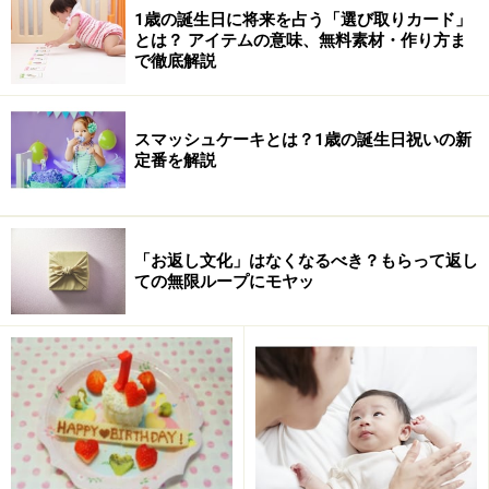
1歳の誕生日に将来を占う「選び取りカード」
とは？ アイテムの意味、無料素材・作り方ま
で徹底解説
スマッシュケーキとは？1歳の誕生日祝いの新
定番を解説
新陳代謝の活発な赤ちゃんの体を清潔に保
つ
「お返し文化」はなくなるべき？もらって返し
ての無限ループにモヤッ
毎日の入浴で汗や汚れをきれいに落としてあげましょう
ところで、赤ちゃんの沐浴や入浴の目的は何でしょう
か？ 大人はお風呂に入ることで全身の血行を良くした
り、体を温めるためやリラックスするために入浴します
が、赤ちゃんの場合はそうではありません。
生まれたばかりの赤ちゃんは新陳代謝が良く、汗をたく