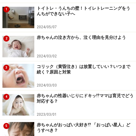
トイトレ・うんちの壁！トイレトレーニングをう
1
んちができない子へ
2024/05/07
赤ちゃんの泣き方から、泣く理由を見分けよう
2
2024/03/02
コリック（黄昏泣き）は放置していい？いつまで
3
続く？原因と対策
2024/03/03
赤ちゃんの性器いじりにドキッ⁉︎ママは育児でどう
4
対応する？
2023/03/01
赤ちゃんがおっぱい大好き⁉︎ 「おっぱい星人」ど
5
うすべき？