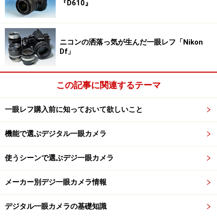
『D610』
かたでも充分にその高画質を楽しめるはずだ。
それではコンパクトスタイルのデジタルカメラと、デジ
ニコンの洒落っ気が生んだ一眼レフ「Nikon
Df」
タル一眼レフにおける差とはなにか。それを考えてみよ
う。
この記事に関連するテーマ
※記事内容は執筆時点のものです。最新の内容をご確認くださ
一眼レフ購入前に知っておいて欲しいこと
い。
機能で選ぶデジタル一眼カメラ
次のページへ
1
/
4
使うシーンで選ぶデジ一眼カメラ
メーカー別デジ一眼カメラ情報
デジタル一眼カメラの基礎知識