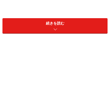
続きを読む
その敷居の高さは幻想だ！
たしかにデジタル一眼でできることは非常に多い。コン
パクトスタイルのデジタルカメラと比べると圧倒的なほ
どだ。
レンズ交換、マニュアル撮影での意図的なアンダー・オ
ーバー、高速シャッター、バルブ撮影、パソコンと連動
させてのインターバル撮影、RAW撮影……書き上げていく