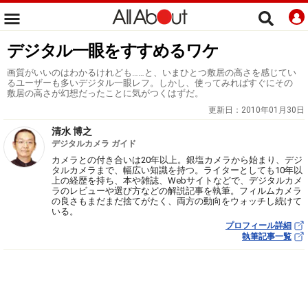
デジタル一眼をすすめるワケ
画質がいいのはわかるけれども……と、いまひとつ敷居の高さを感じてい
るユーザーも多いデジタル一眼レフ。しかし、使ってみればすぐにその
敷居の高さが幻想だったことに気がつくはずだ。
更新日：
2010年01月30日
清水 博之
デジタルカメラ ガイド
カメラとの付き合いは20年以上。銀塩カメラから始まり、デジ
タルカメラまで、幅広い知識を持つ。ライターとしても10年以
上の経歴を持ち、本や雑誌、Webサイトなどで、デジタルカメ
ラのレビューや選び方などの解説記事を執筆。フィルムカメラ
の良さもまだまだ捨てがたく、両方の動向をウォッチし続けて
いる。
プロフィール詳細
執筆記事一覧