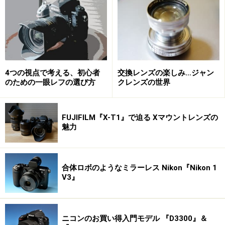
デジタル一眼だからといって身構える必要はなく、ただシャ
ッターを押してみるのが吉
しかし、基本的な撮影方法として、シャッターを押すだ
けということは変わらない。特に最近発売になっている
4つの視点で考える、初心者
交換レンズの楽しみ…ジャン
のための一眼レフの選び方
クレンズの世界
ものでは初心者向きという部分を重視しており、実にあ
っさりと使えてしまうのだ。
FUJIFILM『X-T1』で迫る Xマウントレンズの
デジタル一眼の持つ「敷居の高さ」というのは、実はユ
魅力
ーザー側が作り出している幻想に過ぎないのだ。
最初に知っておいてほしいことは、写真の知識がなくと
合体ロボのようなミラーレス Nikon『Nikon 1
V3』
もデジタル一眼レフは使える、ということである。
デジタル一眼レフの機能を使いこなせるかどうかはまた
ニコンのお買い得入門モデル 『D3300』＆
別の話だが、とにかくシャッターを押すだけという使い