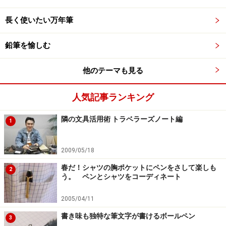
長く使いたい万年筆
鉛筆を愉しむ
他のテーマも見る
人気記事ランキング
隣の文具活用術 トラベラーズノート編
1
2009/05/18
春だ！シャツの胸ポケットにペンをさして楽しも
2
う。 ペンとシャツをコーディネート
2005/04/11
書き味も独特な筆文字が書けるボールペン
3