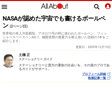
NASAが認めた宇宙でも書けるボールペ
ン
(2ページ目)
世界初の有人月面着陸、アポロ11号の時に使われたボールペン、フィッ
シャースペースペンAG-7。極限状態の無重力を耐え抜いた信頼の1本をご
紹介します。
更新日：
2005年12月19日
土橋 正
ステーショナリー ガイド
ステーショナリーと貴方の運命の出会いを、その道のプロであ
るガイドがサポート。
プロフィール詳細
執筆記事一覧