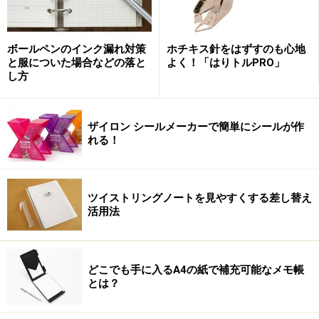
間枠が縦に並んでいる。横軸に曜日、縦軸に時間という
垂直型であることから、このスタイルはバーチカルスタ
ボールペンのインク漏れ対策
ホチキス針をはずすのも心地
イルとも呼ばれている。
と服についた場合などの落と
よく！「はりトルPRO」
し方
基本的な使い方は、1日の予定を縦に見ていくのだが、
時間軸、つまり横に予定を見るということもある。例え
ザイロン シールメーカーで簡単にシールが作
ば、会議の日程を決める時に、週の後半の午前中にしよ
れる！
うと言われたら、横軸を眺めれば、予定の入り具合が一
目瞭然となる。バーチカルタイプでない手帳だと、こう
はいかない。あまりにもシンプルなことではあるが、ち
ツイストリングノートを見やすくする差し替え
ょっとした拍子にとても便利に感じる。
活用法
どこでも手に入るA4の紙で補充可能なメモ帳
とは？
その日のメインイベントが分かる