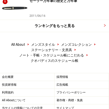
セーラー万年筆の歴史と万年筆
5
このように、見開き2ページというコンパクトスペース
2011/06/16
ながら色々な情報がひと目で分かるように実にうまくレ
イアウトされている。
ランキングをもっと見る
この手帳には、とっても楽しいひとつの儀式があ
る・・・・
>
>
>
All About
メンズスタイル
メンズコレクション
>
ステーショナリー・文房具
>
※記事内容は執筆時点のものです。最新の内容をご確認くださ
ノート・手帳・スケジュール帳にこだわる
い。
クオバディスのスケジュール帳
次のページへ
1
/
2
会社概要
採用情報
投資家情報
広告掲載
利用規約
プライバシーポリシー
All Aboutについて
著作権・商標・免責
当サイトの情報についての注意
サイトマップ