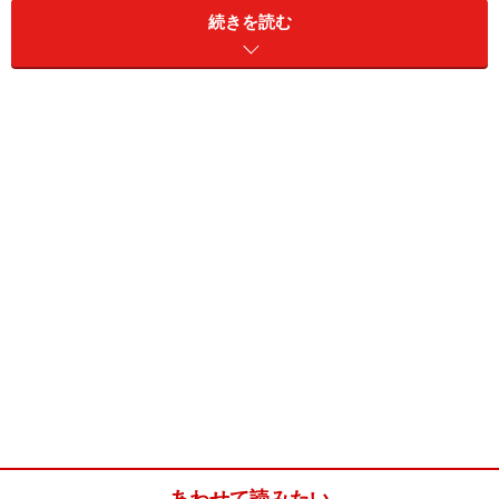
続きを読む
1週間の予定がひと目でわかる
今でこそ、よく見かける見開き1週間ダイアリーは、
実はクオバディスが世界で初めて考え出したもの。
「ア
ジェンダプランニングダイアリー」とは、1週間の予定
を見開き2ページにコンパクトにまとめたものである。
一見すると、その凄さが分かりづらいのだが、使い込ん
でいけばいくほど、なるほど、とうなってしまう工夫が
ちりばめられている。
まず、予定表の構成を見てみると、月曜日から土曜日ま
でがズラッと横に並んでいる。曜日が縦に並んでいるダ
イアリーもある中で、これは横並び。ちょうどカレンダ
ーの1週間分を取り出した感じだ。小さい頃からカレン
あわせて読みたい