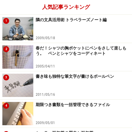
とも大事だが、大きな流れで予定を見る時に、これはと
人気記事ランキング
ても役立つ。
隣の文具活用術 トラベラーズノート編
1
To doリストの管理
2009/05/18
その週に片付けたい、いわゆるTo
春だ！シャツの胸ポケットにペンをさして楽しも
2
う。 ペンとシャツをコーディネート
doリストはここに書き込んでおく
ここまでのところで
は、日時の決まっている予定の管理だったが、予定とい
2005/04/11
うものは、必ずしも日時が決まっているものばかりとは
書き味も独特な筆文字が書けるボールペン
3
限らない。この週のうちに片付けておきたいこと、なん
てことも結構ある。例えば、先日会った方にお礼状を書
くとか、参考文献の本を買っておく、などなど。こうし
2011/05/16
たいわゆるTo DOリストは、右側のページにある覚書欄
期限つき書類を一括管理できるファイル
4
を利用する。あまりにもたくさんのTo doがある人は、
別にTo doリストを作成した方が良いと思うが、主だっ
2009/05/01
たTo doを入れておくにはちょうどよいだろう。