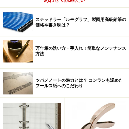
ダーに慣れ親しんだ者としては、この横並びだと、1週
間のスケジュールが違和感なくスゥッと頭の中に入って
ステッドラー「ルモグラフ」製図用高級鉛筆の
くる。
価格や書き味は？
万年筆の洗い方・手入れ！簡単なメンテナンス
方法
ツバメノートの魅力とは？ コンランも認めた
フールス紙へのこだわり
そして、それぞれの曜日の下には8時から21時までの時