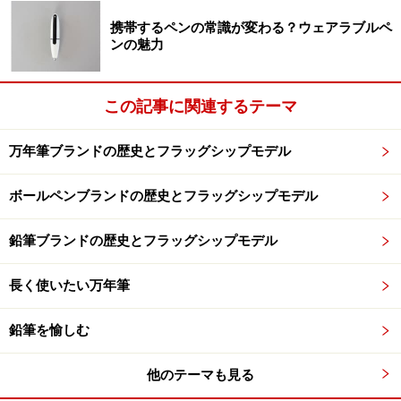
このアジェンダ プランニング ダイアリーで私が特に
気に入っているのは「ドミナント」という機能。ドミナ
携帯するペンの常識が変わる？ウェアラブルペ
ンの魅力
ントとは、メインテーマという意味。各曜日の頭の部分
に、このドミナントという欄が設けられている。そこ
に、その日の最優先事項やメインイベントを書き込んで
この記事に関連するテーマ
いく。
万年筆ブランドの歴史とフラッグシップモデル
その日のメインイベントを書き込める「ドミナント」
ボールペンブランドの歴史とフラッグシップモデル
時間軸だけで予定を管理をすると、どれが優先すべきも
鉛筆ブランドの歴史とフラッグシップモデル
のなのかが見えにくくなってしまう。そうした時間軸の
中に埋もれてしまったメインイベントを取り出して、ド
長く使いたい万年筆
ミナントに書き込んでおけば、パッと見ただけで何が重
要なのかがひと目で掴むことが出来る。私はここに、絶
鉛筆を愉しむ
対に忘れてはならない、原稿の締め切り日をはじめ、展
他のテーマも見る
示会や出張などを書き込んでいる。予定を細かく見るこ