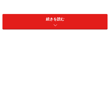
続きを読む
＜目次＞
バスローブの使い方・着方1. 着る前に体を拭くべき？
バスローブの使い方・着方2. リビングで着ていい？ガウ
ンとの違い