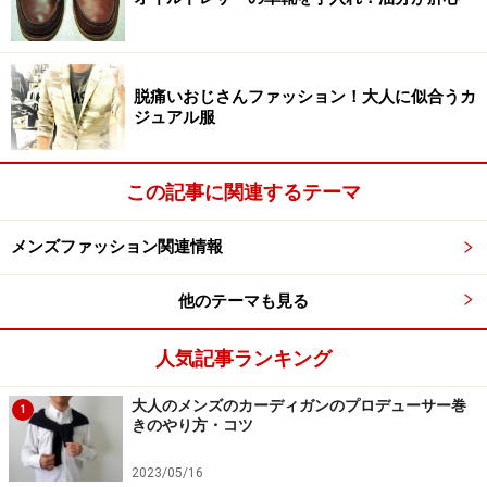
バスローブの使い方・着方2. リビングで着
ていい？ガウンとの違い
脱痛いおじさんファッション！大人に似合うカ
ジュアル服
この記事に関連するテーマ
欧米ではバスローブと浴室と寝室のつなぎに着るものなので
メンズファッション関連情報
す。リビングでバスローブを着るのはマナー違反です。
そして、次なる疑問は、バスローブを着たまま、リビン
他のテーマも見る
グでテレビを見たり、ビールを飲んでくつろいでもよい
人気記事ランキング
ものなのか？という疑問。風呂上がりにバスローブをず
っと着て過ごす人もいるようですが、そんな人はバスロ
大人のメンズのカーディガンのプロデューサー巻
1
ーブをガウンと勘違いしているのかもしれません。欧米
きのやり方・コツ
では、バスローブを着るのは風呂上がりからパジャマを
2023/05/16
着るまでの間だけ。つまり、浴室から寝室に移動する間