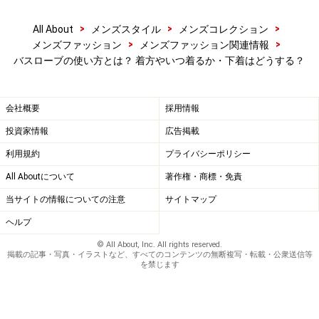
良い
パジャマの選び方とは？ 「ぐっすり」を叶える！
>
>
>
All About
メンズスタイル
メンズコレクション
>
>
メンズファッション
メンズファッション関連情報
夏パジャマの選び方！熱帯夜も天然繊維で涼しく快
バスローブの使い方とは？ 着方やいつ着るか・下着はどうする？
眠
ナイトブラの効果は？バストケアのためのおすすめ
会社概要
採用情報
ナイトブラ3選
投資家情報
広告掲載
洗濯物をふわふわにする方法！衣類やタオルのゴワ
利用規約
プライバシーポリシー
ゴワ防止のコツは？
All Aboutについて
著作権・商標・免責
※記事内容は執筆時点のものです。最新の内容をご確認くださ
当サイトの情報についての注意
サイトマップ
い。
ヘルプ
© All About, Inc. All rights reserved.
掲載の記事・写真・イラストなど、すべてのコンテンツの無断複写・転載・公衆送信等
【編集部おすすめの購入サイト】
を禁じます
Amazonでメンズファッションをチェック！