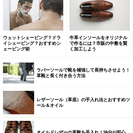
ウェットシェービング？ドラ
牛革インソールをオリジナル
イシェービング？おすすめシ
で作るには？市販の中敷を賢
ェービング術
く加工しよう
しかし、バスローブは体や髪の毛から流れ落ちる水滴を
ラバーソールで靴を補強して長持ちさせよう！
吸収してくれますが、足もとはバスマットで拭かないと
革靴と長く付き合う方法
床が濡れてしまいます。夏にお風呂上がりやシャワーを
浴びた後、しばらくは暑くてどんどんと汗が噴き出して
きます。そんな時、バスローブを着ていれば、汗を吸収
レザーソール（革底）の手入れ法とおすすめツ
してくれ、体を心地よく乾かしてくれます。また、冬に
ール＆オイル
は温まった体から熱を逃がさず、湯冷めを防ぐ役割をし
ます。
オイルドレザーの革靴を手入れ！油分が肝心