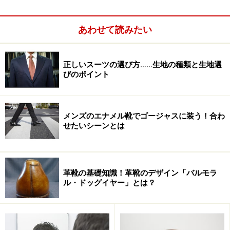
バスローブの使い方・着方1. 着る前に体を
拭くべき？
あわせて読みたい
まず、最初の疑問は、お風呂上がりやシャワーを浴びた
正しいスーツの選び方……生地の種類と生地選
後、濡れた体のままバスローブを着るのか、それともタ
びのポイント
オルで体を拭いてから着るのかということ。皆さんもご
存じのとおり、バスローブはシルク素材のものもありま
すが、たいてい、厚手のタオル地でできています。つま
メンズのエナメル靴でゴージャスに装う！合わ
り、バスローブ自体がタオルの役割をするために作られ
せたいシーンとは
たもので、タオルの代替品として使用してよいものなの
です。つまり、濡れた体にじかに羽織るのが正解。
革靴の基礎知識！革靴のデザイン「バルモラ
ル・ドッグイヤー」とは？