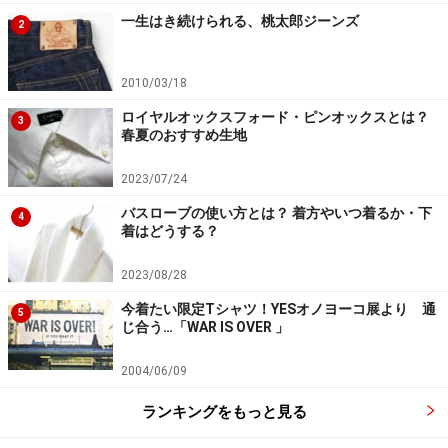
だけなのです。
一生はき続けられる、桃太郎ジーンズ
2
寝室で下着を履きパジャマを着て、ガウンを羽織る。そ
2010/03/18
して、リビングに行ってくつろぐというのが本来のマナ
ロイヤルオックスフォード・ピンオックスとは？
3
ー。下着も身につけず、バスローブだけを羽織って、リ
春夏のおすすめ生地
ビングでゆったりリラックスなんてことは本来あり得な
2023/07/24
いのです。 バスローブはあくまでも、バスルームから寝
バスローブの使い方とは？ 着方やいつ着るか・下
室に行くまでに身につけるもの、タオル代わりとして使
4
着はどうする？
用するのが正しい使い方なのです。バスローブを着て、
ビールを片手にＴＶを見ているあなた。ホテルの部屋で
2023/08/28
はよいですが、家のリビングではきちんとパジャマとガ
今着たい限定Tシャツ！YESオノヨーコ展より 通
5
じ合う…「WAR IS OVER 」
ウンを着たいものですね。
2004/06/09
【関連記事】
ランキングをもっと見る
よりよく眠るためには、パジャマを着て寝たほうが