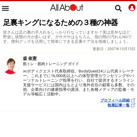
足裏キングになるための３種の神器
皆さんは足の裏の手入れをしっかり行なっていますか？実は意外なほど
野放し状態の方が多いはず。ガサガサはもちろん、指の間の汚れもNGで
す。便利グッズを活用して簡単にできる足裏ケア法を指南しましょう。
更新日：
2007年10月15日
森 俊憲
筋トレ・筋肉トレーニング ガイド
㈱ボディクエスト代表取締役。BodyQuest24ジム代表トレーナ
ー。これまでに16,000名以上への体型管理カウンセリングやパ
ーソナルトレーニング指導を行い、自社で提供するオンライン
支援サービスには国内はもとより海外在住の顧客も多数。その
他、企業向けの健康指導や講演、また各種メディアの監修・モ
デル等幅広く活動中。
プロフィール詳細
執筆記事一覧