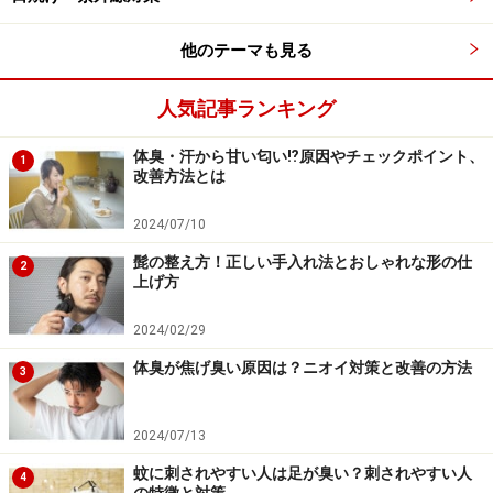
他のテーマも見る
人気記事ランキング
体臭・汗から甘い匂い⁉原因やチェックポイント、
1
改善方法とは
2024/07/10
髭の整え方！正しい手入れ法とおしゃれな形の仕
2
上げ方
2024/02/29
体臭が焦げ臭い原因は？ニオイ対策と改善の方法
3
2024/07/13
蚊に刺されやすい人は足が臭い？刺されやすい人
4