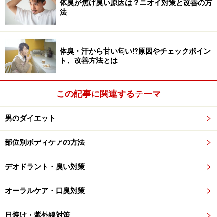
ケアなんて挑戦したことがないという方にも心強い、便
体臭が焦げ臭い原因は？ニオイ対策と改善の方
法
利な足裏ケアグッズもあわせてご紹介します。
では
次のページ
でさっそく具体的な方法を解説します！
体臭・汗から甘い匂い⁉原因やチェックポイン
ト、改善方法とは
※記事内容は執筆時点のものです。最新の内容をご確認くださ
い。
この記事に関連するテーマ
※個人の体質、また、誤った方法による実践に起因して体調不良
を引き起こす場合があります。実践の際には、必ず自身の体質及
び健康状態を十分に考慮し、正しい方法で行ってください。ま
男のダイエット
た、全ての方への有効性を保証するものではありません。
部位別ボディケアの方法
次のページへ
1
/
2
デオドラント・臭い対策
オーラルケア・口臭対策
日焼け・紫外線対策