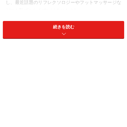
し、最近話題のリフレクソロジーやフットマッサージな
どにも恥ずかしくていけませんよね。
続きを読む
そこで今回は、バスタイムとその前後の時間を使って自
分で簡単にできる足裏ケア法を紹介します。