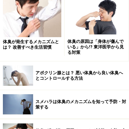
体臭の原因は「身体が傷んで
体臭が発生するメカニズムと
いる」から!? 東洋医学から見
は？ 改善すべき生活習慣
る対策
【足裏セルフケアの３ステップ】
アポクリン腺とは？ 悪い体臭から良い体臭へ
とコントロールする方法
１、堅くなった余分な角質を取り除く
２、足洗浄ブラシを使いしっかり洗う
３、角質ケアクリームを活用する
スメハラは体臭のメカニズムを知って予防・対
策する
普段は見えないところだからと言って油断せずに、しっ
かりとセルフケアしておきましょう。これまで本格的な