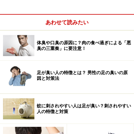
足裏リフレッシュの３ステップ
あわせて読みたい
体臭や口臭の原因に？肉の食べ過ぎによる「悪
足裏ケアでいつでも快適にくつろげる状態にしておきまし
臭の三重奏」に要注意！
ょう
今まで足の裏なんてほとんどケアしてこなかったという
足が臭い人の特徴とは？ 男性の足の臭いの原
方のために、以下３つのステップをおすすめします。特
因と対策法
に余分な角質でガサガサしたかかとなどは驚くほどなめ
らかにツルツルしますし、予想以上にさっぱりと綺麗で
快適な状態になること間違いなしです。
蚊に刺されやすい人は足が臭い？刺されやすい
人の特徴と対策