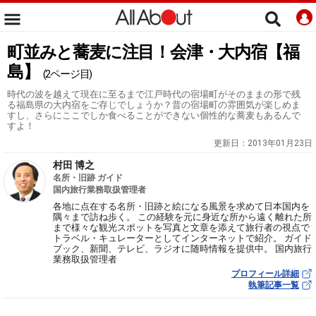
町並みと蕎麦に注目！会津・大内宿【福
島】
(2ページ目)
時代の波を越えて現在に至るまで江戸時代の宿場町がそのままの形で残
る福島県の大内宿をご存じでしょうか？昔の宿場町の雰囲気が楽しめま
すし、さらにここでしか食べることができない個性的な蕎麦もあるんで
すよ！
更新日：
2013年01月23日
村田 博之
名所・旧跡 ガイド
国内旅行業務取扱管理者
各地に点在する名所・旧跡と絵になる風景を求めて日本国内を
隅々まで訪ね歩く。 この経験を元に身近な所から遠く離れた所
まで様々な観光スポットを写真と文章を添えて旅行者の視点で
トラベル・キュレーターとしてインターネットで紹介。 ガイド
ブック、新聞、テレビ、ラジオに随時情報を提供中。 国内旅行
業務取扱管理者
プロフィール詳細
執筆記事一覧