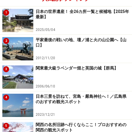
日本の世界遺産！ 全26カ所一覧と候補地【2025年
1
最新】
2025/05/04
平家最後の戦いの地、壇ノ浦と火の山公園へ【山
2
口】
2012/11/20
関東最大級ラベンダー畑と英国の城【群馬】
3
2006/06/10
日本三景を訪ねて、宮島・嚴島神社へ！／広島県
4
のおすすめ観光スポット
2023/12/21
関西の名所旧跡へ行くならここ！プロおすすめの
5
関西の観光スポット