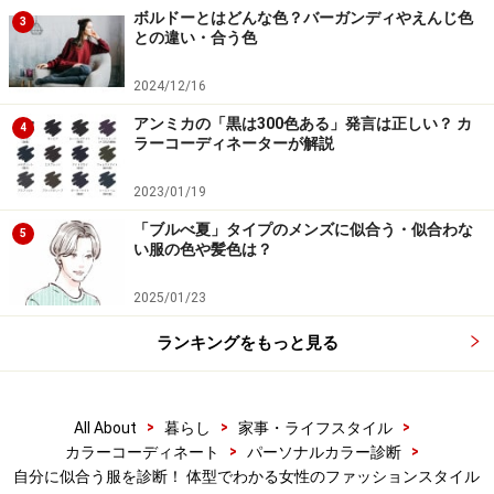
ボルドーとはどんな色？バーガンディやえんじ色
3
との違い・合う色
2024/12/16
アンミカの「黒は300色ある」発言は正しい？ カ
4
ラーコーディネーターが解説
2023/01/19
「ブルべ夏」タイプのメンズに似合う・似合わな
5
い服の色や髪色は？
2025/01/23
ランキングをもっと見る
>
>
>
All About
暮らし
家事・ライフスタイル
>
>
カラーコーディネート
パーソナルカラー診断
自分に似合う服を診断！ 体型でわかる女性のファッションスタイル