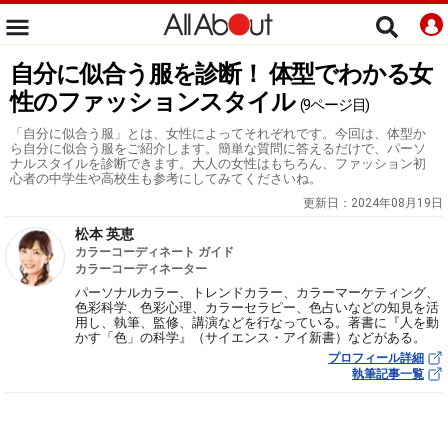
自分に似合う服を診断！ 体型でわかる女
性のファッションスタイル
(9ページ目)
「自分に似合う服」とは、女性によってそれぞれです。今回は、体型か
ら自分に似合う服をご紹介します。簡単な質問に答えるだけで、パーソ
ナルスタイルを診断できます。大人の女性はもちろん、ファッション初
心者の中学生や高校生も参考にしてみてくださいね。
更新日：
2024年08月19日
松本 英恵
カラーコーディネート ガイド
カラーコーディネーター
パーソナルカラー、トレンドカラー、カラーマーケティング、
色彩科学、色彩心理、カラーセラピー、色占いなどの知見を活
用し、執筆、監修、講演などを行なっている。著書に『人を動
かす「色」の科学』（サイエンス・アイ新書）などがある。
プロフィール詳細
執筆記事一覧