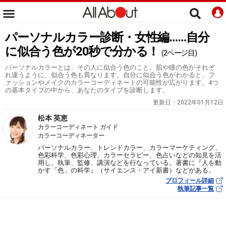
パーソナルカラー診断・女性編……自分
に似合う色が20秒で分かる！
(2ページ目)
パーソナルカラーとは、その人に似合う色のこと。肌や瞳の色がそれぞ
れ違うように、似合う色も異なります。自分に似合う色がわかると、フ
ァッションやメイクのカラーコーディネートの可能性が広がります。4つ
の基本タイプの中から、あなたのタイプを診断します。
更新日：
2022年01月12日
松本 英恵
カラーコーディネート ガイド
カラーコーディネーター
パーソナルカラー、トレンドカラー、カラーマーケティング、
色彩科学、色彩心理、カラーセラピー、色占いなどの知見を活
用し、執筆、監修、講演などを行なっている。著書に『人を動
かす「色」の科学』（サイエンス・アイ新書）などがある。
プロフィール詳細
執筆記事一覧