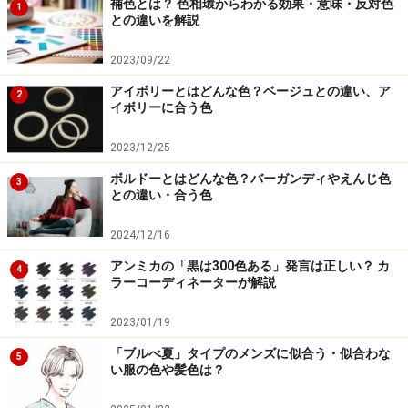
補色とは？ 色相環からわかる効果・意味・反対色
1
との違いを解説
2023/09/22
アイボリーとはどんな色？ベージュとの違い、ア
2
イボリーに合う色
2023/12/25
ボルドーとはどんな色？バーガンディやえんじ色
3
との違い・合う色
2024/12/16
アンミカの「黒は300色ある」発言は正しい？ カ
4
ラーコーディネーターが解説
2023/01/19
「ブルべ夏」タイプのメンズに似合う・似合わな
5
い服の色や髪色は？