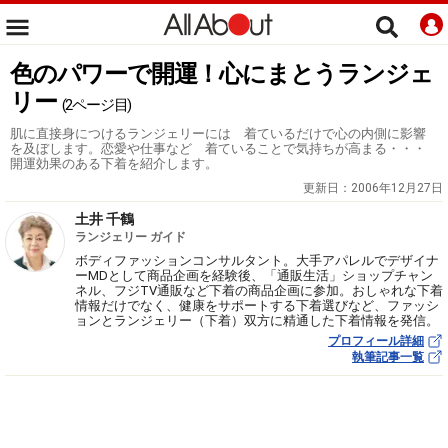
色のパワーで開運！心にまとうランジェ
リー
(2ページ目)
肌に直接身につけるランジェリーには 着ているだけで心の内側に影響
を及ぼします。恋愛や仕事など 着ていることで気持ちが高まる・・・
開運効果のある下着を紹介します。
更新日：
2006年12月27日
土井 千鶴
ランジェリー ガイド
ボディファッションコンサルタント。大手アパレルでデザイナ
ーMDとして商品企画を経験後、「通販生活」ショップチャン
ネル、フジTV通販など下着の商品企画に参加。おしゃれな下着
情報だけでなく、健康をサポートする下着選びなど、ファッシ
ョンとランジェリー（下着）双方に精通した下着情報を発信。
プロフィール詳細
執筆記事一覧