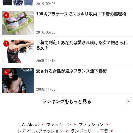
2019/09/26
100均プラケースでスッキリ収納！下着の整理術
3
2016/05/30
下着で判定！あなたは愛され続ける女？飽きられ
4
る女？
2005/11/14
愛される女性が選ぶフランス流下着術
5
2008/11/03
ランキングをもっと見る
>
>
>
All About
ファッション
ファッション
>
>
レディースファッション
ランジェリー・下着