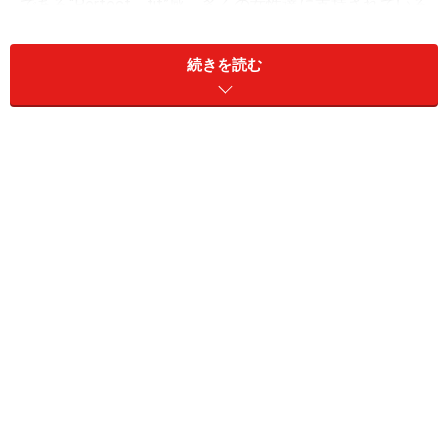
である“Perfect fit”感、多くの女性達に支持されている
のは 着心地の良いフィッティング感があるからです。
このフィッティング感を「味覚」「視覚」「聴覚」「臭
続きを読む
覚」「触覚」という誰にでもわかりやすい、人間が本来
持っている“五感”に置き換えて表現しています。
「味覚」では料理ジャーナリストの並木麻輝子さん、
「視覚」ではフォトグラファーの長島有里枝さん、「聴
覚」では音楽アーティストのparis matchi、「臭覚」では
シャンテルのオリジナルパフューム、「触覚」ではシャ
ンテルの最高級レースで表現されています。
シャンテルのパーフェクトフィットを味覚・視覚・聴覚
で表現？＞＞次のページへ
※記事内容は執筆時点のものです。最新の内容をご確認くださ