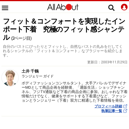
フィット＆コンフォートを実現したイン
ポート下着 究極のフィット感シャンテ
ル
(2ページ目)
自分のバストにぴったりとフィットし、自然なバストの丸みをだしてく
れるシャンテルの「フィット＆コンフォート」なブラジャーを紹介しま
す。
更新日：
2003年11月29日
土井 千鶴
ランジェリー ガイド
ボディファッションコンサルタント。大手アパレルでデザイナ
ーMDとして商品企画を経験後、「通販生活」ショップチャン
ネル、フジTV通販など下着の商品企画に参加。おしゃれな下着
情報だけでなく、健康をサポートする下着選びなど、ファッシ
ョンとランジェリー（下着）双方に精通した下着情報を発信。
プロフィール詳細
執筆記事一覧