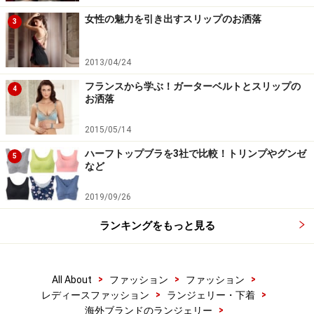
女性の魅力を引き出すスリップのお洒落
3
2013/04/24
フランスから学ぶ！ガーターベルトとスリップの
4
お洒落
2015/05/14
ハーフトップブラを3社で比較！トリンプやグンゼ
5
など
2019/09/26
ランキングをもっと見る
>
>
>
All About
ファッション
ファッション
>
>
レディースファッション
ランジェリー・下着
>
海外ブランドのランジェリー