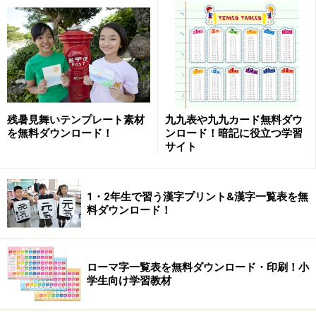
くださいね。
全アトラクションに出題文を大文字アルファベット表示
する「おこさまモード」つきなので、 小学生のお子さん
でも楽しく練習できるでしょう。
グラフィックもPostPetの可愛らしさが良く出ていて、
残暑見舞いテンプレート素材
九九表や九九カード無料ダウ
ご兄弟やご家族が挑戦している様子をそばで見ているだ
を無料ダウンロード！
ンロード！暗記に役立つ学習
サイト
けでも楽しめます。
初心者から上級者まで、幅広いレベルに対応したタイピ
1・2年生で習う漢字プリント&漢字一覧表を無
ングソフトをお探しの方にオススメです。
料ダウンロード！
収録内容や対応OSは次ページ >>
ローマ字一覧表を無料ダウンロード・印刷！小
学生向け学習教材
PostPet TypeLand 2 打モモも 関連URL
ぴったりのキッズソフトを探そう