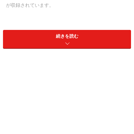
が収録されています。
下の画像は、日本語文のタイピング練習ゲーム「アトラ
クション：観覧車」の一画面です。
続きを読む
素早く正確にタイピングできるほど観覧車に乗るキャラ
クターの数が増える仕組みで、 結果表示画面では観覧車
が回り、ゴンドラに乗ったキャラクターを数えてくれま
す。
ミスタッチをしても入力し直せば先に進めるタイピング
ソフトが多いなか、 このソフトは、ミス部分を
バックス
ペースキーで消去
しなければ進めません。
ゲームで高得点を出すためには、より正確にタイピング
することが必要になりますし、 実際に文字を入力する時
にはミスを修正するわけですから、より実践的な練習が
出来ると言えるのではないでしょうか。