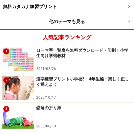
無料カタカナ練習プリント
タイピングソフト－特打ファンタジーくまのプーさん
タイピングソフト－特打 名探偵コナン for KIDS
他のテーマも見る
タイピングソフト－特打小学生 ボブ・サップ SP
タイピングソフト－しげっちと Let's タイピング！
人気記事ランキング
タイピングソフト－ウルトラマン シュワッ打チ
ローマ字一覧表を無料ダウンロード・印刷！小学
タイピングソフト－ミニモニ。うつんだピョン！
1
生向け学習教材
タイピングソフト－キャプテン翼 実況タイピング
タイピングソフト－どーも、タイピングです。
2021/02/26
タイピングソフト－タイピング おじゃる丸
漢字練習プリント小学校3・4年生編！楽しく正し
2
く覚えよう
※記事内容は執筆時点のものです。最新の内容をご確認くださ
い。
2020/10/17
恐竜の折り紙
3
次のページへ
1
/
2
2005/06/13