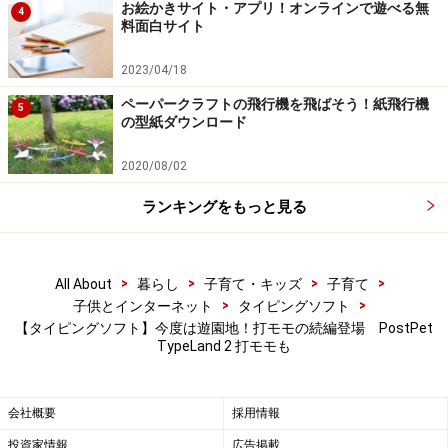
お絵かきサイト・アプリ！オンラインで遊べる無
4
料面白サイト
2023/04/18
ペーパークラフトの飛行機を飛ばそう！紙飛行機
5
の型紙ダウンロード
2020/08/02
ランキングをもっと見る
>
>
>
>
All About
暮らし
子育て・キッズ
子育て
>
>
子供とインターネット
タイピングソフト
【タイピングソフト】今度は遊園地！打モモの続編登場 PostPet
TypeLand 2 打モモも
会社概要
採用情報
投資家情報
広告掲載