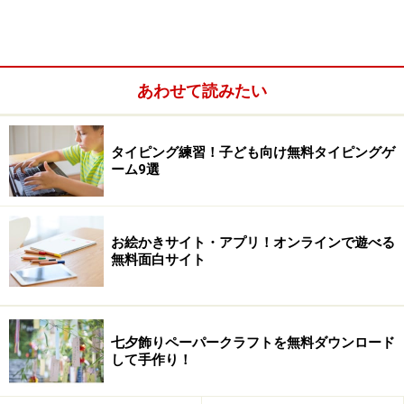
(C)2003 DigiCube PostPet TM(C)1996-2003 Sony Communication
あわせて読みたい
Network Corporation
また、ある程度タイピングに慣れてくると、同じ文章ば
タイピング練習！子ども向け無料タイピングゲ
かりでは飽きてしまいがちですが、 子供向けの優しい単
ーム9選
語、文学、経済、料理まで8種類のジャンルから好みの
出題文を選択することができます。
お絵かきサイト・アプリ！オンラインで遊べる
（公式サイトからの出題文ダウンロードも準備中とのこ
無料面白サイト
と）
日本語文や計算問題を使ったタイピングレベル試験も用
七夕飾りペーパークラフトを無料ダウンロード
意されていますし、 インターネット環境をお持ちの皆様
して手作り！
は、公式サイトから ソフトの成績をアップロードして競
う
ネットワーク大会
にも参加できるので、挑戦してみて