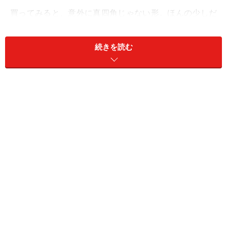
買ってみると、意外に真四角じゃない形。ほんの少しだ
け縦長ですが、ほぼ正方形です。「うん、これならサイ
コロが作れるわ。」大きなサイコロ製作のスタートで
続きを読む
す。
※記事内容は執筆時点のものです。最新の内容をご確認くださ
い。
次のページへ
1
/
3