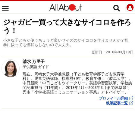
ジャガビー買って大きなサイコロを作ろ
う！
小さな子どもが使うちょうど良いサイズのサイコロを作りませんか？乱
暴に扱っても怪我もしないので大丈夫。
更新日：
2010年03月19日
清水 万里子
子供英語 ガイド
現在、岡崎女子大学准教授（子ども教育学部子ども教育学
科）。児童英語講師、指導歴39年。教育学修士（岐阜大学）。
中日新聞「中日こどもウイークリー」英語学習面執筆、学校訪
問記事担当（11年間）。2013年4月～2023年3月まで岐阜県可
児市「小学校英語コミュニケーション事業」アドバイザー。
プロフィール詳細
執筆記事一覧