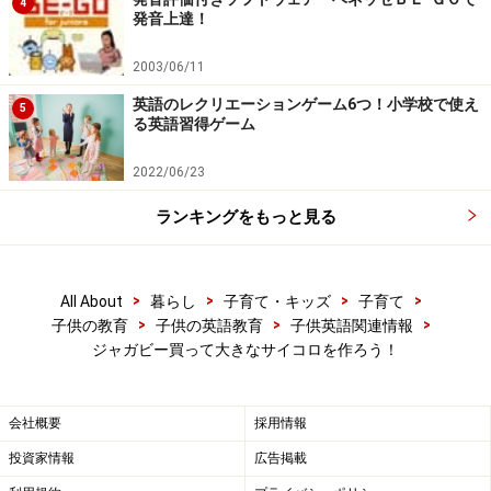
4
発音上達！
2003/06/11
英語のレクリエーションゲーム6つ！小学校で使え
5
る英語習得ゲーム
2022/06/23
ランキングをもっと見る
>
>
>
>
All About
暮らし
子育て・キッズ
子育て
>
>
>
子供の教育
子供の英語教育
子供英語関連情報
ジャガビー買って大きなサイコロを作ろう！
会社概要
採用情報
投資家情報
広告掲載