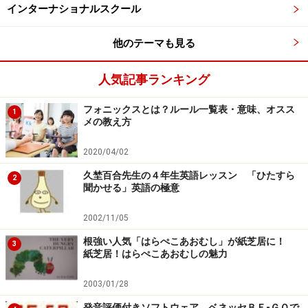
インターナショナルスクール
他のテーマも見る
人気記事ランキング
フォニックスとは？ルール一覧表・意味、オスス
1
メの教え方
2020/04/02
久埜百合先生の４年生英語レッスン 「ひたすら
2
聞かせる」英語の極意
2002/11/05
根強い人気「はらぺこあおむし」が紙芝居に！
3
紙芝居！はらぺこあおむしの魅力
2003/01/28
発音評価付きソフトウェア ベネッセＢＥ-ＧＯで