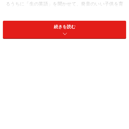
るうちに「生の英語」を聞かせて、発音のいい子供を育
てたいと思っています。
＊ネイティブスピーカーとは・・ここでは「英語」を母
続きを読む
語とする外国人
しかし、結論から先に言えば、週１回の英語レッスンを
外国人講師から習っても、日本人英会話講師から習って
も、子供の英語力にはほとんど差が出ません。
日本において、子供の英語力が飛躍的に伸びるのは、ど
れだけの時間、英語環境にいられるかにかかってきま
す。ですから、外国人講師に囲まれて英語環境で過ごす
プリスクール、インターナショナルスクールでは、子供
は英語を話すようになります。