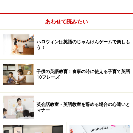
あわせて読みたい
ハロウィンは英語のじゃんけんゲームで楽しも
う！
かつては小学校の近所に住む外国人が先生
だったことも
子供の英語教育！食事の時に使える子育て英語
10フレーズ
特に地方では、ネイティブスピーカーの英語講師を探す
のが大変でした。小学校に迎え入れたいと願っていて
も、肝心の「人」がいない。結局、教師たちの知り合い
を探すしか方法はなかったのです。
英会話教室・英語教室を辞める場合の心遣いと
マナー
JETプログラム
で派遣されている外国人も、十分な数で
はないため年間にして数回の授業。さらに国際理解教育
として小学校で児童たちと触れ合うのが目的なので、英