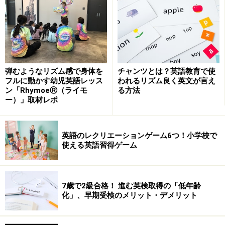
語教育ではありません。ところが、1996年頃から小学校
の英語に注目が集まってくると、外国人講師にも質を求
める気配が出てきました。
小学校に外国人を「お客さん」として招いているだけの
頃はそれでよかったのですが、「英語を指導する」とい
弾むようなリズム感で身体を
チャンツとは？英語教育で使
う目的で雇用された外国人講師に対して「英語指導」の
フルに動かす幼児英語レッス
われるリズム良く英文が言え
レベルを求めるようになってきました。つまり、単なる
ン「RhymoeⓇ（ライモ
る方法
ー）」取材レポ
外国人では英語を指導できません。教師の資質を持ち、
日本の小学校教育に適応できる人材であることが必要条
件になってきました。
英語のレクリエーションゲーム6つ！小学校で
使える英語習得ゲーム
＞＞その結果、新しいサービスが出てきました＞＞
※記事内容は執筆時点のものです。最新の内容をご確認くださ
い。
7歳で2級合格！ 進む英検取得の「低年齢
化」、早期受検のメリット・デメリット
次のページへ
1
/
3