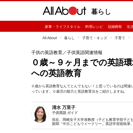
暮らし
家事・ライフスタイル
料理レシピ
冠婚葬祭
生
All About
暮らし
子育て・キッズ
子育て
子供の英語教育
／子供英語関連情報
０歳～９ヶ月までの英語環
への英語教育
０歳から英語教育なんてとんでもない！と思っているのは間違
っています。０歳児の能力と英語教育法をご紹介しますね。
清水 万里子
子供英語 ガイド
現在、岡崎女子大学准教授（子ども教育学部子ども
新聞「中日こどもウイークリー」英語学習面執筆、学
「小学校英語コミュニケーション事業」アドバイ