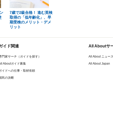
ン
7歳で2級合格！ 進む英検
使
取得の「低年齢化」、早
期受検のメリット・デメ
リット
ガイド関連
All Abou
専門家サーチ（ガイドを探す）
All About ニュー
All Aboutガイド募集
All About Japan
ガイドへの仕事・取材依頼
国民の決断