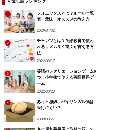
人気記事ランキング
フォニックスとは？ルール一覧
1
表・意味、オススメの教え方
2020/04/02
チャンツとは？英語教育で使わ
2
れるリズム良く英文が言える方
法
2022/08/17
英語のレクリエーションゲーム6
3
つ！小学校で使える英語習得ゲ
ーム
2022/06/23
あら不思議、バイリンガル脳は
4
呆けにくい？
2009/08/27
名古屋丸善書店に取材に行って