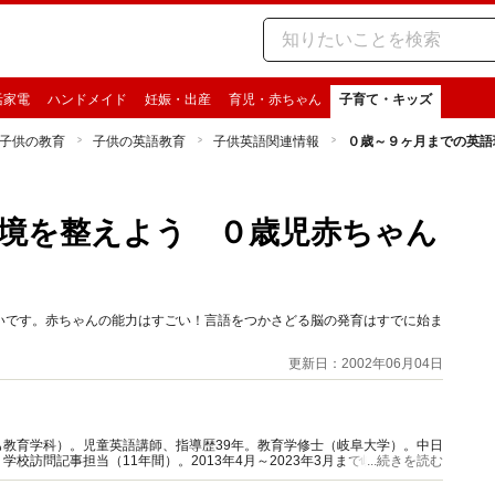
活家電
ハンドメイド
妊娠・出産
育児・赤ちゃん
子育て・キッズ
子供の教育
子供の英語教育
子供英語関連情報
０歳～９ヶ月までの英語
境を整えよう ０歳児赤ちゃん
いです。赤ちゃんの能力はすごい！言語をつかさどる脳の発育はすでに始ま
更新日：2002年06月04日
教育学科）。児童英語講師、指導歴39年。教育学修士（岐阜大学）。中日
校訪問記事担当（11年間）。2013年4月～2023年3月まで岐阜県可児市
...続きを読む
ザー。