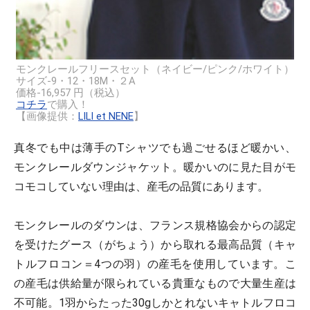
モンクレールフリースセット（ネイビー/ピンク/ホワイト）
サイズ-9・12・18M・２A
価格-16,957 円（税込）
コチラ
で購入！
【画像提供：
LILI et NENE
】
真冬でも中は薄手のTシャツでも過ごせるほど暖かい、
モンクレールダウンジャケット。暖かいのに見た目がモ
コモコしていない理由は、産毛の品質にあります。
モンクレールのダウンは、フランス規格協会からの認定
を受けたグース（がちょう）から取れる最高品質（キャ
トルフロコン＝4つの羽）の産毛を使用しています。こ
の産毛は供給量が限られている貴重なもので大量生産は
不可能。1羽からたった30gしかとれないキャトルフロコ