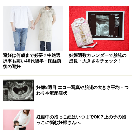
避妊は何歳まで必要？中絶選
妊娠週数カレンダーで胎児の
択率も高い40代後半・閉経前
成長・大きさをチェック！
後の避妊
妊娠8週目 エコー写真や胎児の大きさ平均・つ
わりや流産症状
妊娠中の抱っこ紐はいつまでOK？上の子の抱
っこに悩む妊婦さんへ