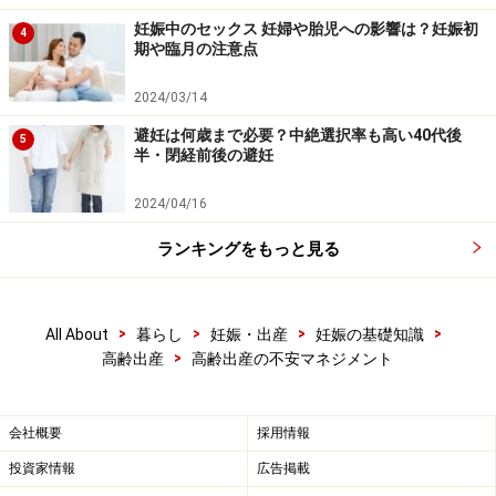
妊娠中のセックス 妊婦や胎児への影響は？妊娠初
4
期や臨月の注意点
2024/03/14
避妊は何歳まで必要？中絶選択率も高い40代後
5
半・閉経前後の避妊
2024/04/16
ランキングをもっと見る
>
>
>
>
All About
暮らし
妊娠・出産
妊娠の基礎知識
>
高齢出産
高齢出産の不安マネジメント
会社概要
採用情報
投資家情報
広告掲載