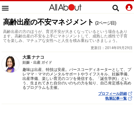
高齢出産の不安マネジメント
(2ページ目)
高齢出産の方のほうが、育児不安が大きくなっているという場合もあり
ます。高齢出産の不安を上手にマネジメントして、成熟した感性で子育
てを楽しみ、マチュアな女性へと人生を積み重ねていきましょう。
更新日：
2014年09月29日
大葉 ナナコ
妊娠・出産 ガイド
趣味は出産、特技は安産。バースコーディネーターとして、プ
レママ・ママのメンタルサポートやライフスキル、妊娠準備、
出産準備、楽しい育児のコツを発信する。「誕生学(R)」とい
う、生まれてきた自分のいのちの力を知り、自己肯定感を高め
るプログラムも主催。
プロフィール詳細
執筆記事一覧