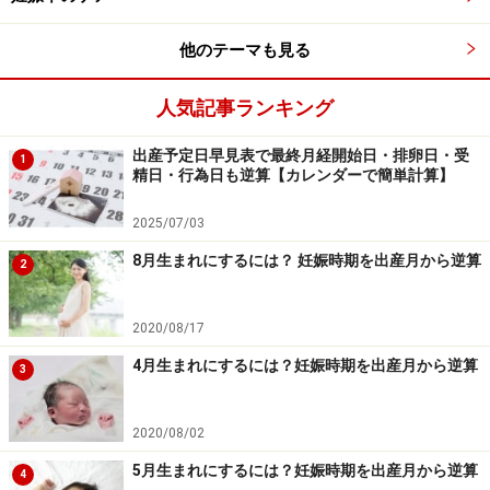
これからのお産の形は、医師が身を守るお産になってい
かざるを得ないでしょう。産科医が過労で倒れないとい
他のテーマも見る
うことはもちろんのこと、訴訟に強いお産をしていくこ
とになるでしょう。
人気記事ランキング
訴訟に強いお産とはどういうお産かというと、万が一お
出産予定日早見表で最終月経開始日・排卵日・受
1
精日・行為日も逆算【カレンダーで簡単計算】
母さんか赤ちゃんが亡くなったり障害を負ったりしたと
き、医師が過失を問われにくいお産です。例えば、裁判
2025/07/03
では、医師は万全を尽くしたように見えるほど有利です
8月生まれにするには？ 妊娠時期を出産月から逆算
2
ので、帝王切開をしていておけば最高の手を尽くしたこ
とになります。
2020/08/17
4月生まれにするには？妊娠時期を出産月から逆算
こうして、帝王切開の実施率が増えていく可能性があり
3
ます。陣痛誘発によってスタッフの多い昼間に産む計画
分娩も増えそうです。
2020/08/02
5月生まれにするには？妊娠時期を出産月から逆算
4