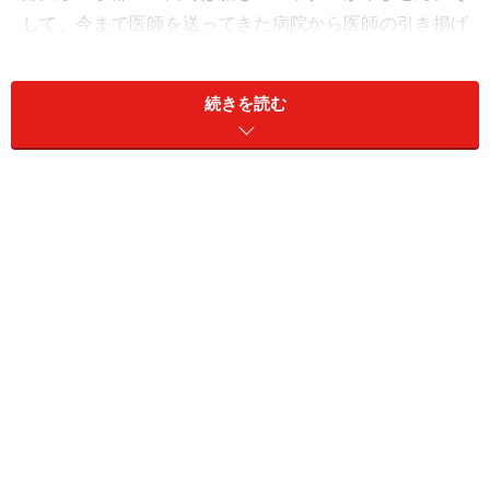
して、今まで医師を送ってきた病院から医師の引き揚げ
をはじめ、地域の中小病院は産科閉鎖になってしまうの
です。
続きを読む
産科医の不人気－理由は医療訴訟