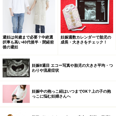
訟が多いことだろう、と言っています。確かに、右のグ
ラフでもわかるように、医療訴訟は科によって大きく違
い、外科系では高くなります。
産婦人科は帝王切開などを行う外科であるばかりか、分
避妊は何歳まで必要？中絶選
妊娠週数カレンダーで胎児の
娩というものはいつどう急変するかわかりません。ま
択率も高い40代後半・閉経前
成長・大きさをチェック！
た、亡くなる方の年齢が若い女性や赤ちゃんで余命が長
後の避妊
いのも特徴です。ですから、訴訟の金額も高くなってし
まいます。
妊娠8週目 エコー写真や胎児の大きさ平均・つ
わりや流産症状
「限界を超えた」と言い出した医師たち
妊娠中の抱っこ紐はいつまでOK？上の子の抱
っこに悩む妊婦さんへ
夜間の分娩につきあい、人手不足の中ふらふらになって
がんばっている産科の先生たち。しかも、そのがんばり
甲斐が感じられない状況ができています。中でも、産科