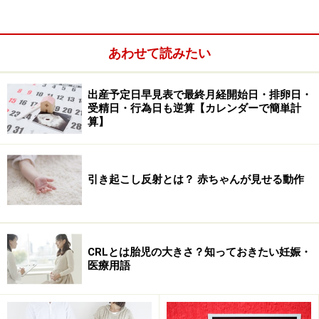
あわせて読みたい
医師の医療訴訟率。左から全医師平均、小児科、内科、整
形外科、外科、産婦人科。赤で示されている産婦人科は医
師平均の2.5倍も訴えられている。(平成15年最高裁調べ)
出産予定日早見表で最終月経開始日・排卵日・
受精日・行為日も逆算【カレンダーで簡単計
算】
引き起こし反射とは？ 赤ちゃんが見せる動作
CRLとは胎児の大きさ？知っておきたい妊娠・
医療用語
多くの医師は、産科が倦厭される理由の筆頭は、医療訴