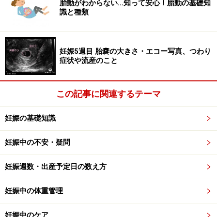
胎動がわからない…知って安心！胎動の基礎知
医が大きな打撃を受けたのは、福島県の産科医逮捕事件
識と種類
でした。医師の過失かどうか不明瞭なケースで、産科医
が刑事事件に問われてしまったのですから。
妊娠5週目 胎嚢の大きさ・エコー写真、つわり
症状や流産のこと
訴訟が起きなくても、生き残ったところは大混雑です。
周囲で産科がなくなる度にその分の妊婦さんが押し寄せ
ます。残ったところは、質のいい仕事をしてきたからこ
この記事に関連するテーマ
そ生き残ったという面もあったでしょう。ところが、生
き残ったがために、否が応でも混雑によるトラブルが出
妊娠の基礎知識
ています。
妊娠中の不安・疑問
妊娠週数・出産予定日の数え方
これからのお産は「医師が身を守るお産」
に
妊娠中の体重管理
妊娠中のケア