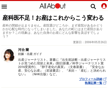
産科医不足！お産はこれからこう変わる
産科の閉鎖が止まりません。産院選びどころか、まず産院があるかどう
かが心配な時代になってしまいました。あなたの町にはまだ産院があり
ますか？この現象は、あなた自身のお産にどんな影響を及ぼすでしょ
う？
更新日：
2006年05月26日
河合 蘭
妊娠・出産 ガイド
出産ジャーナリスト。著書に『出生前診断－出産ジャーナリス
トが見つめた現状と未来』(朝日新書／科学ジャーナリスト賞
2016受賞作)、『卵子老化の真実』（文春新書）、『安全なお
産、安心なお産』（岩波書店）、『未妊－「産む」と決められ
ない』 （NHK出版）など。
プロフィール詳細
執筆記事一覧