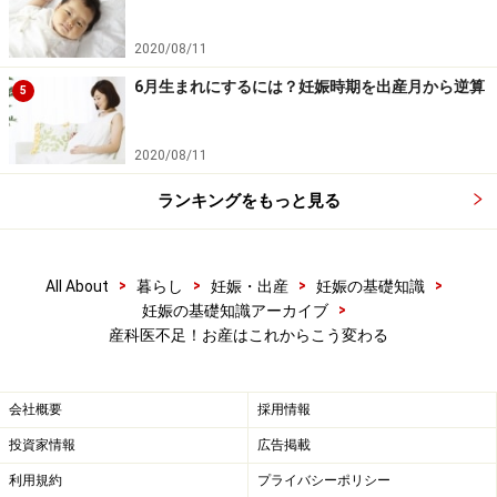
2020/08/11
6月生まれにするには？妊娠時期を出産月から逆算
5
2020/08/11
ランキングをもっと見る
>
>
>
>
All About
暮らし
妊娠・出産
妊娠の基礎知識
>
妊娠の基礎知識アーカイブ
陣痛を待つ妊婦用の宿泊施設が登場？
産科医不足！お産はこれからこう変わる
産科の数が少なくなれば、遠い産院へ行かざるをえない
会社概要
採用情報
人が増えます。それが通える範囲を超えてしまう地域も
投資家情報
広告掲載
出ます。そういう場合は、病院が産婦さん用の宿泊施設
利用規約
プライバシーポリシー