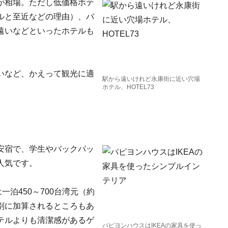
）～が相場。ただし低価格ホテ
ルと至近などの理由）、バ
遠いなどといったホテルも
いなど、かえって観光に適
駅から遠いけれど永康街に近い穴場
ホテル、HOTEL73
安宿で、学生やバックパッ
人気です。
一泊450～700台湾元（約
費が別に加算されるところもあ
テルよりも清潔感があるゲ
パピヨンハウスはIKEAの家具を使っ