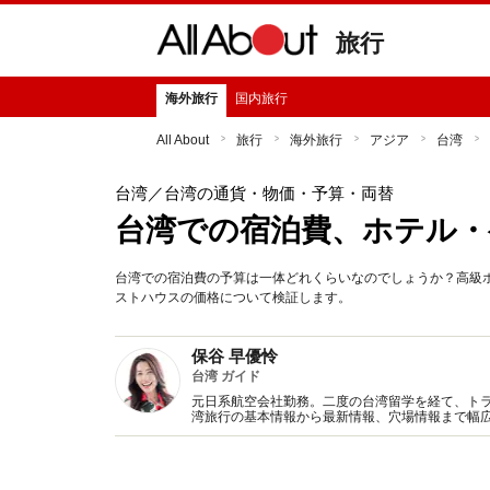
旅行
海外旅行
国内旅行
All About
旅行
海外旅行
アジア
台湾
台湾
／台湾の通貨・物価・予算・両替
台湾での宿泊費、ホテル・
台湾での宿泊費の予算は一体どれくらいなのでしょうか？高級
ストハウスの価格について検証します。
保谷 早優怜
台湾 ガイド
元日系航空会社勤務。二度の台湾留学を経て、ト
湾旅行の基本情報から最新情報、穴場情報まで幅広