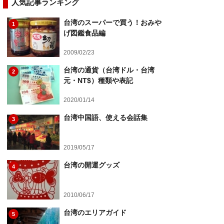
人気記事ランキング
台湾のスーパーで買う！おみや
1
げ図鑑食品編
2009/02/23
台湾の通貨（台湾ドル・台湾
2
元・NT$）種類や表記
2020/01/14
台湾中国語、使える会話集
3
2019/05/17
台湾の開運グッズ
4
2010/06/17
台湾のエリアガイド
5