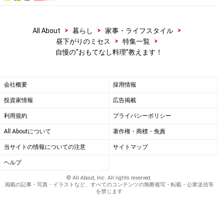
生地を作るのがコツ!! トマトソースは市販でOK!
ソーセージ・チーズ・ピーマン・玉葱等をトッピン
グ……以前我が家に女友達8人を招いて“手作りピザ・
>
>
>
All About
暮らし
家事・ライフスタイル
>
>
昼下がりのミセス
特集一覧
ランチ”開催。好評でレシピを伝授……皆さんご自宅
自慢の“おもてなし料理”教えます！
で作りご家族に好評と嬉しい電話が届きました。
（50代 専業主婦）
会社概要
採用情報
投資家情報
広告掲載
『インドカレー』
市販のルウを使わず、数種類の
利用規約
プライバシーポリシー
スパイスをミックスして作ります。ヨーグルトも必
All Aboutについて
著作権・商標・免責
須。「お店のカレーみたい！」と驚かれます。うし
当サイトの情報についての注意
サイトマップ
し。（30代 会社員）
ヘルプ
『餃子』
皮からすべて手作り。その日は家族４人
© All About, Inc. All rights reserved.
総出で一日かけて、餃子を作ります。（30代 専業
掲載の記事・写真・イラストなど、すべてのコンテンツの無断複写・転載・公衆送信等
を禁じます
主婦）