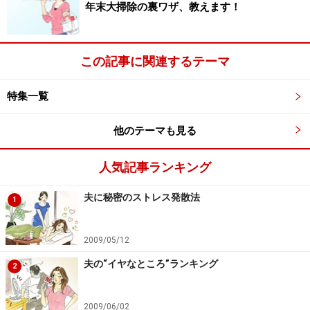
年末大掃除の裏ワザ、教えます！
『ピザ』
もちろん土台から作るので、イースト菌
は常備。ピザソースも市販のものではなく、ケチャ
この記事に関連するテーマ
ップやオレガノなどで作ります。トッピングはその
時の気分で、冷蔵庫やスーパーのチラシと相談。見
特集一覧
栄えがするし、手作り感があるし、万人受けする
他のテーマも見る
し、リーズナブル。（30代 専業主婦）
『パエリア』
キャンプで作り、仲間を驚かせてい
人気記事ランキング
ます。鍋は、食卓に出しても違和感のないすき焼き
鍋を利用。にんにくを炒めて香りを出した後、米を
夫に秘密のストレス発散法
1
炒め熱いスープを注ぎ、魚介類、ピーマン等を入れ
て、アルミホイルで蓋をして煮ます。魚介からうま
2009/05/12
みが出て、意外とアウトドアでも失敗なくおいしく
夫の“イヤなところ”ランキング
2
作れます。（40代 会社員）
『手作りピザ』
強力粉にオリーブオイルを加えて
2009/06/02