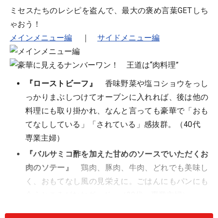
ミセスたちのレシピを盗んで、最大の褒め言葉GETしち
ゃおう！
メインメニュー編
｜
サイドメニュー編
『ローストビーフ』
香味野菜や塩コショウをっし
っかりまぶしつけてオーブンに入れれば、後は他の
料理にも取り掛かれ、なんと言っても豪華で「おも
てなししている」「されている」感抜群。（40代
専業主婦）
『バルサミコ酢を加えた甘めのソースでいただくお
肉のソテー』
鶏肉、豚肉、牛肉、どれでも美味し
く、おもてなし風の見栄えに。ごはんにもパンにも
合うところがなおグッド。（20代 専業主婦）