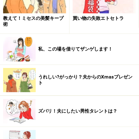
ぎのかば焼き1串（スーパーで売っている安いので
OK）をみりん、砂糖、しょうゆで味付けし、一口大
教えて！ミセスの美髪キープ
買い物の失敗エトセトラ
術
に切って、ちらし寿司の上に乗せます。 夏場は大葉
とミョウガでトッピング。簡単なのにインパクト有
り！ 喜ばれます。（40代 専業主婦）
私、この場を借りてザンゲします！
『手作りピザ』
ピザ生地は意外に簡単に作れるけ
うれしい?がっかり？夫からのXmasプレゼン
ト
ど、華やかに見えるし、上にのせるトッピングを変
えるといろんな種類ができて盛り上がります。これ
にミネストローネとスパニッシュオムレツ、サラダ
等で彩り良く出すと色鮮やかで喜ばれます。（30
ズバリ！夫にしたい男性タレントは？
代 専業主婦）
『パエリア』
ホットプレートで炊いて、そのまま
食卓へ出せるもの有難いです。（20代 契約社員）