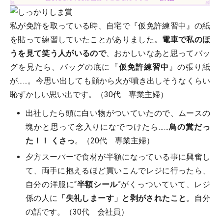
私が免許を取っている時、自宅で『仮免許練習中』の紙
を貼って練習していたことがありました。
電車で私のほ
うを見て笑う人がいるので
、おかしいなあと思ってバッ
グを見たら、バッグの底に『
仮免許練習中
』の張り紙
が……。今思い出しても顔から火が噴き出しそうなくらい
恥ずかしい思い出です。（30代 専業主婦）
出社したら頭に白い物がついていたので、ムースの
塊かと思って念入りになでつけたら……
鳥の糞だっ
た！！ くさっ
。（20代 専業主婦）
夕方スーパーで食材が半額になっている事に興奮し
て、両手に抱えるほど買いこんでレジに行ったら、
自分の洋服に“
半額シール
”がくっついていて、レジ
係の人に
「失礼しまーす」と剥がされたこと
。自分
の話です。（30代 会社員）