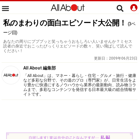
私のまわりの面白エピソード大公開！
(3ペ
ージ目)
あなたの周りにプププッと笑っちゃうおもしろい人いませんか？ミセス
読者の身近でおこったびっくりエピソードの数々、笑い飛ばして読んで
ください！
更新日：
2009年06月23日
All About 編集部
「All About」は、マネー・暮らし・住宅・グルメ・旅行・健康
など多彩な分野で、その道のプロ（専門家）が、日常生活をよ
り豊かに快適にするノウハウから業界の最新動向、読み物コラ
ムまで、多彩なコンテンツを発信する日本最大級の総合情報サ
イトです。