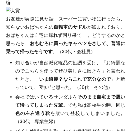
お友達が実際に見た話。スーパーに買い物に行ったら、
知らないおばちゃんの
自転車のサドル
が盗まれており、
おばちゃんは自宅に帰れず困り果て……。どうするのかと
思ったら、
おもむろに買ったキャベツをさして、普通に
乗って帰ったそうです
。（30代・会社員）
知り合いが自然派化粧品の勧誘を受け、「お綺麗な
のでこちらを使ってぜひ美しさに磨きを」と言われ
たとき、「
いま綺麗？ならこれで充分なので
」と断
っていて、“強い”と思った。（30代 その他）
会社ではいているサンダルを
そのまま自宅まで履い
て帰ってしまった先輩
。でも私は高校生の時、
同じ
色の左右違う靴
を履いて登校してしまいました。
（30代 専業主婦）