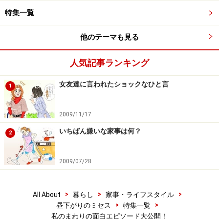
特集一覧
他のテーマも見る
人気記事ランキング
女友達に言われたショックなひと言
1
2009/11/17
いちばん嫌いな家事は何？
2
2009/07/28
>
>
>
All About
暮らし
家事・ライフスタイル
>
>
昼下がりのミセス
特集一覧
私のまわりの面白エピソード大公開！