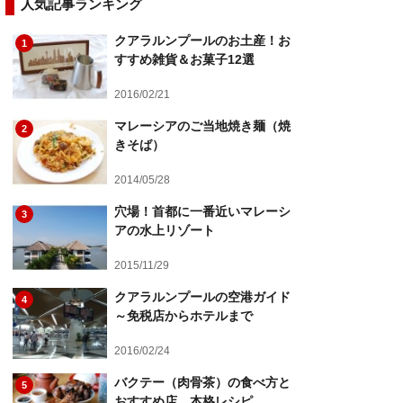
人気記事ランキング
クアラルンプールのお土産！お
1
すすめ雑貨＆お菓子12選
2016/02/21
マレーシアのご当地焼き麺（焼
2
きそば）
2014/05/28
穴場！首都に一番近いマレーシ
3
アの水上リゾート
2015/11/29
クアラルンプールの空港ガイド
4
～免税店からホテルまで
2016/02/24
バクテー（肉骨茶）の食べ方と
5
おすすめ店、本格レシピ