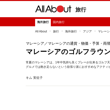
旅行
海外旅行
国内旅行
All About
旅行
海外旅行
アジア
マレーシ
マレーシア
／マレーシアの通貨・物価・予算・両
マレーシアのゴルフラウ
常夏のマレーシアは、1年中気持ち良くプレーが出来るゴルフ天
グルメでは飽き足らないという欲張り派におすすめなアクティ
キム 実佐子