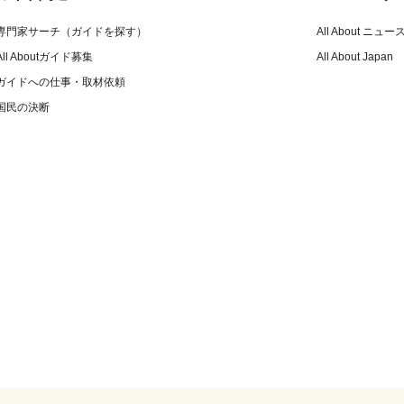
専門家サーチ（ガイドを探す）
All About ニュー
All Aboutガイド募集
All About Japan
ガイドへの仕事・取材依頼
国民の決断