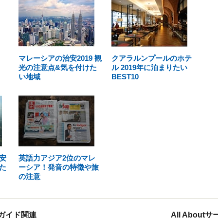
マレーシアの治安2019 観
クアラルンプールのホテ
光の注意点&気を付けた
ル 2019年に泊まりたい
い地域
BEST10
安
英語力アジア2位のマレ
た
ーシア！発音の特徴や旅
の注意
ガイド関連
All Abou