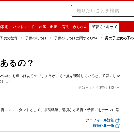
活家電
ハンドメイド
妊娠・出産
育児・赤ちゃん
子育て・キッズ
子供の教育
子供のしつけ
子供のしつけに関するQ&A
男の子と女の子の
てあるの？
や性格にも違いはあるのでしょうか。その点を理解していると、子育てしや
ましょう。
更新日：2010年05月31日
教育コンサルタントとして、原稿執筆、講演など教育・子育てをテーマに活
プロフィール詳細
執筆記事一覧