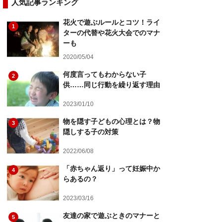
人気記事ランキング
花火で遊ぶルールとコツ！ライ
1
ターの代替や花火大会でのマナ
ーも
2020/05/04
何度言ってもわからない子
2
供……同じ行動を繰り返す理由
2023/01/10
物を隠す子どもの心理とは？物
3
隠しする子の対策
2022/06/08
「赤ちゃん返り」って妊娠中か
4
らあるの？
2023/03/16
友達の家で遊ぶときのマナーと
5