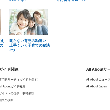
教え
叱らない育児の勘違い！
の
上手くいく子育ての秘訣
3つ
ガイド関連
All Abou
専門家サーチ（ガイドを探す）
All About ニュー
All Aboutガイド募集
All About Japan
ガイドへの仕事・取材依頼
国民の決断