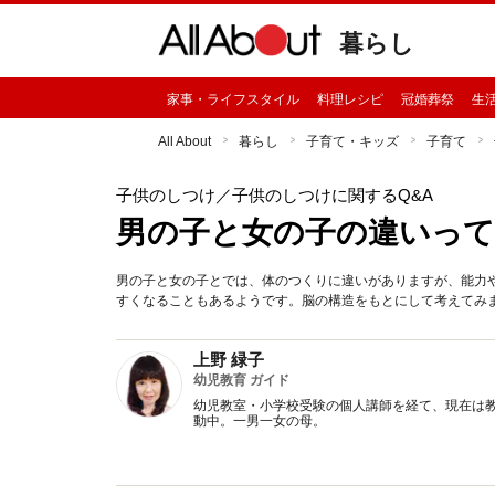
暮らし
家事・ライフスタイル
料理レシピ
冠婚葬祭
生
All About
暮らし
子育て・キッズ
子育て
子供のしつけ
／子供のしつけに関するQ&A
男の子と女の子の違いっ
男の子と女の子とでは、体のつくりに違いがありますが、能力
すくなることもあるようです。脳の構造をもとにして考えてみ
上野 緑子
幼児教育 ガイド
幼児教室・小学校受験の個人講師を経て、現在は
動中。一男一女の母。