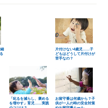
情緒
片付けない4歳児……子
る
どもはどうして片付けが
苦手なの？
「叱るを減らし、褒める
お留守番は何歳から？子
を増やす」育児……実践
供が一人の時の安全対策
のコツは？
やお留守番ルール