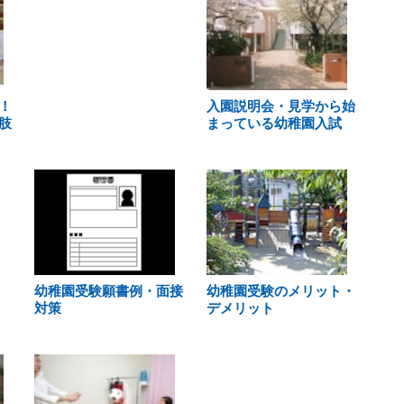
！
入園説明会・見学から始
肢
まっている幼稚園入試
幼稚園受験願書例・面接
幼稚園受験のメリット・
対策
デメリット