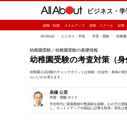
ビジネス・学
就職・転職
スキルアップ
資格・スクール
起業
All About
ビジネス・学習
学習・受験
幼稚園
幼稚園受験
／幼稚園受験の基礎情報
幼稚園受験の考査対策（身
幼稚園入試試験のチェックポイントは知能・社会性・身体の発
らいいかを考えます。
高橋 公英
学習・受験 ガイド
学生時代に家庭教師や塾講師を経験。わが子の受
し、ネットメディアや雑誌に記事を執筆。現在は
二人が東大生。