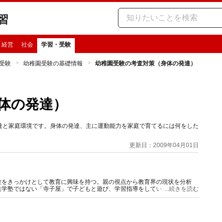
習
・経営
社会
学習・受験
受験
幼稚園受験の基礎情報
幼稚園受験の考査対策（身体の発達）
体の発達）
達と家庭環境です。身体の発達、主に運動能力を家庭で育てるには何をした
更新日：2009年04月01日
験をきっかけとして教育に興味を持つ。親の視点から教育界の現状を分析
進学塾ではない「寺子屋」で子どもと遊び、学習指導をしている。子どもの
...続きを読む