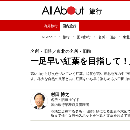
旅行
海外旅行
国内旅行
All About
旅行
国内旅行
名所・旧跡
東北
名所・旧跡
／東北の名所・旧跡
一足早い紅葉を目指して！
高い山から順次色づいていく紅葉。緯度が高い東北地方の中で
す。雄大な自然の風景と共に紅葉をいち早く楽しめる八甲田山
村田 博之
名所・旧跡 ガイド
国内旅行業務取扱管理者
各地に点在する名所・旧跡と絵になる風景を求めて
所まで様々な観光スポットを写真と文章を添えて旅
イドブック、新聞、テレビ、ラジオに随時情報を提