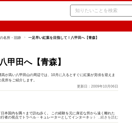
の名所・旧跡
一足早い紅葉を目指して！八甲田へ【青森】
八甲田へ【青森】
標高が高い八甲田山の周辺では、10月に入るとすぐに紅葉が見頃を迎えま
の見所をご紹介します。
更新日：2009年10月06日
日本国内を隅々まで訪ね歩く。 この経験を元に身近な所から遠く離れた
行者の視点でトラベル・キュレーターとしてインターネットで紹介。 ガ
...続きを読む
供中。 国内旅行業務取扱管理者