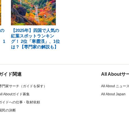
気の
【2025年】四国で人気の
紅葉スポットランキン
、1
グ！ 2位「寒霞渓」、1位
は？【専門家の解説も】
ガイド関連
All Abou
専門家サーチ（ガイドを探す）
All About ニュー
All Aboutガイド募集
All About Japan
ガイドへの仕事・取材依頼
国民の決断