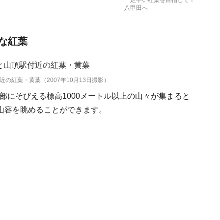
一足早い紅葉を目指して！
八甲田へ
な紅葉
の紅葉・黄葉（2007年10月13日撮影）
部にそびえる標高1000メートル以上の山々が集まると
山容を眺めることができます。