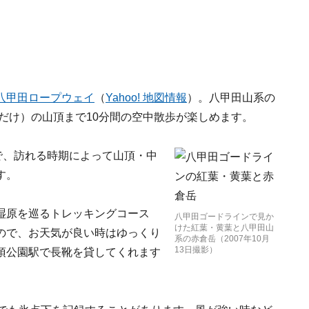
八甲田ロープウェイ
（
Yahoo! 地図情報
）。八甲田山系の
ちだけ）の山頂まで10分間の空中散歩が楽しめます。
で、訪れる時期によって山頂・中
す。
湿原を巡るトレッキングコース
八甲田ゴードラインで見か
けた紅葉・黄葉と八甲田山
ので、お天気が良い時はゆっくり
系の赤倉岳（2007年10月
13日撮影）
頂公園駅で長靴を貸してくれます