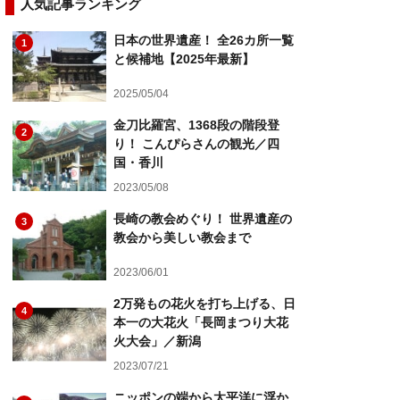
人気記事ランキング
日本の世界遺産！ 全26カ所一覧
1
と候補地【2025年最新】
2025/05/04
金刀比羅宮、1368段の階段登
2
り！ こんぴらさんの観光／四
国・香川
2023/05/08
長崎の教会めぐり！ 世界遺産の
3
教会から美しい教会まで
2023/06/01
2万発もの花火を打ち上げる、日
4
本一の大花火「長岡まつり大花
火大会」／新潟
2023/07/21
ニッポンの端から太平洋に浮か