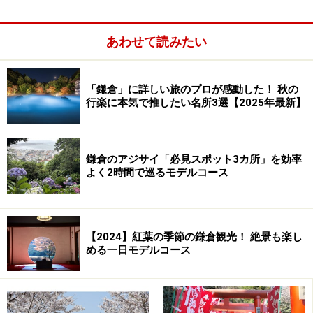
料金：拝観料300円
アクセス：江ノ電長谷駅から徒歩5分
あわせて読みたい
「鎌倉」に詳しい旅のプロが感動した！ 秋の
行楽に本気で推したい名所3選【2025年最新】
鎌倉のアジサイ「必見スポット3カ所」を効率
よく2時間で巡るモデルコース
【2024】紅葉の季節の鎌倉観光！ 絶景も楽し
める一日モデルコース
２位 建長寺
関東に約500ある臨済宗建長寺派寺院の総本山。鎌倉五