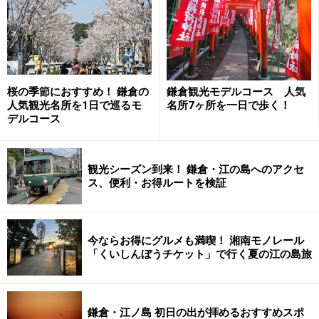
山第一位の名刹です。建長5（1253）年、鎌倉幕府の執
権・北条時頼が宋から禅宗の高僧、蘭渓道隆（らんけい
どうりゅう・大覚禅師）を招き、日本最初の本格的な禅
宗道場として創建されました。京都から移築された総
門、銅板葺き屋根入母屋造りの三門、芝・増上寺の廟所
桜の季節におすすめ！ 鎌倉の
鎌倉観光モデルコース 人気
人気観光名所を1日で巡るモ
名所7ヶ所を一日で歩く！
を移築された仏殿、住職が説法される関東最大の法堂な
デルコース
ど、見所もたくさん。
観光シーズン到来！ 鎌倉・江の島へのアクセ
ス、便利・お得ルートを検証
毎週 金土曜の17時～18時に行われる座禅会は、参加費無
料。ガイドが訪れたときには約80名ほどの参加者がおり、
そのうち半分がリピーター
今ならお得にグルメも満喫！ 湘南モノレール
「くいしんぼうチケット」で行く夏の江の島旅
＜DATA＞
建長寺
（けんちょうじ）
住所：神奈川県鎌倉市山ノ内8
鎌倉・江ノ島 初日の出が拝めるおすすめスポ