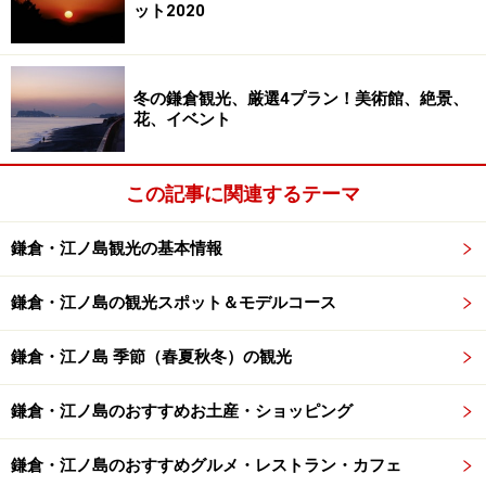
TEL：0467-22-0981
ット2020
営業時間：8:30～16:30
料金：拝観料300円
冬の鎌倉観光、厳選4プラン！美術館、絶景、
アクセス：ＪＲ北鎌倉駅から徒歩15分
花、イベント
３位 報国寺
この記事に関連するテーマ
竹林がなんとも美しい報国寺。かつては、足利・上杉両
鎌倉・江ノ島観光の基本情報
氏の菩提寺として栄えた寺。約1000本の孟宗竹が植えら
れている小道を歩いていると、俗世での欲・悩みが洗い
鎌倉・江ノ島の観光スポット＆モデルコース
流されていくような感覚に襲われます。時間があれば、
竹林の奥にある茶席でお抹茶をいただき、ゆっくりと過
鎌倉・江ノ島 季節（春夏秋冬）の観光
ごすのがオススメ。
鎌倉・江ノ島のおすすめお土産・ショッピング
鎌倉・江ノ島のおすすめグルメ・レストラン・カフェ