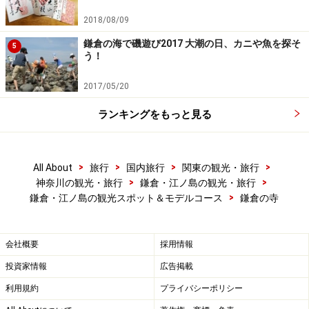
2018/08/09
鎌倉の海で磯遊び2017 大潮の日、カニや魚を探そ
5
う！
2017/05/20
４位 浄妙寺
ランキングをもっと見る
足利家代々の菩提寺。鎌倉五山第五位。寺の格式はもち
ろんのこと、この寺内には風情あふれる和の茶席と、イ
>
>
>
>
All About
旅行
国内旅行
関東の観光・旅行
ングリッシュガーデンの美しい一軒家レストランがある
>
>
神奈川の観光・旅行
鎌倉・江ノ島の観光・旅行
のも魅力です。本堂脇の茶席・喜泉庵では、和庭園を眺
>
鎌倉・江ノ島の観光スポット＆モデルコース
鎌倉の寺
めながらお抹茶とお菓子（500円）をいただきながら静
かなひとときを過ごすことができます。洋庭園をお望み
会社概要
採用情報
なら、奥の石窯ガーデンテラスへ。イギリス人庭師が整
投資家情報
広告掲載
備する庭を眺めながら鎌倉野菜をふんだんに使った料理
利用規約
プライバシーポリシー
を楽しめます。和と洋の文化が融合した鎌倉ならではの