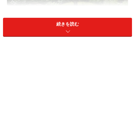
続きを読む
8月に楽しむことができる蓮の花。5月の花菖蒲、6月のアジ
サイ、秋の紅葉の時期が人気
＜DATA＞
長谷寺
（はせでら）
住所：神奈川県鎌倉市長谷3-11-2
TEL：0467-22-6300
営業時間：8:00～17:00（10月～2月は～16:30）