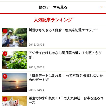
美しい竹林の散策路が有名な、報国寺
他のテーマも見る
＜DATA＞
人気記事ランキング
報国寺（ほうこくじ）
住所：神奈川県鎌倉市浄明寺2-7-4
川遊びもできる！鎌倉・朝夷奈切通エコツアー
1
TEL：0467-22-0762
営業時間：9:00～16:00
2015/08/03
料金：無料、竹林拝観は200円
アジサイだけじゃない明月院の魅力！丸窓・うさ
アクセス：ＪＲ横須賀線鎌倉駅下車、京急バス5番線口
2
ぎ…
乗車「浄明寺」下車徒歩2分
2018/09/23
「鎌倉デートは別れる」 って本当？ 失敗しないた
3
めのデート術
2019/04/24
鎌倉で御朱印集め！1日で人気神社・お寺を巡るコ
4
ース