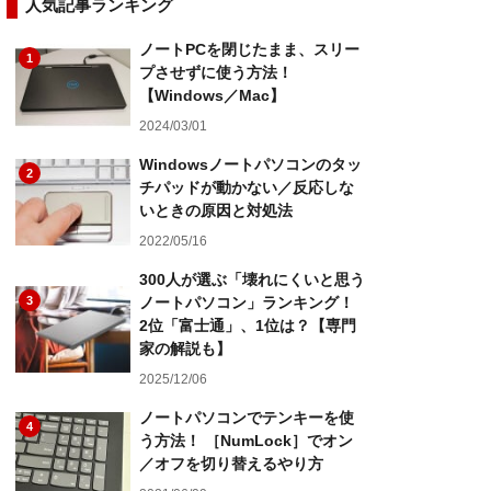
人気記事ランキング
ノートPCを閉じたまま、スリー
1
プさせずに使う方法！
【Windows／Mac】
2024/03/01
Windowsノートパソコンのタッ
2
チパッドが動かない／反応しな
いときの原因と対処法
2022/05/16
300人が選ぶ「壊れにくいと思う
3
ノートパソコン」ランキング！
2位「富士通」、1位は？【専門
家の解説も】
2025/12/06
ノートパソコンでテンキーを使
4
う方法！ ［NumLock］でオン
／オフを切り替えるやり方