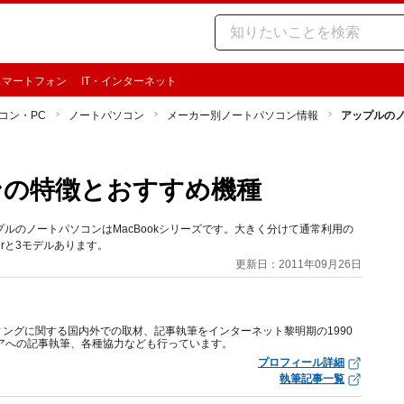
スマートフォン
IT・インターネット
コン・PC
ノートパソコン
メーカー別ノートパソコン情報
アップルの
ンの特徴とおすすめ機種
ルのノートパソコンはMacBookシリーズです。大きく分けて通常利用の
 Airと3モデルあります。
更新日：2011年09月26日
ングに関する国内外での取材、記事執筆をインターネット黎明期の1990
アへの記事執筆、各種協力なども行っています。
プロフィール詳細
執筆記事一覧