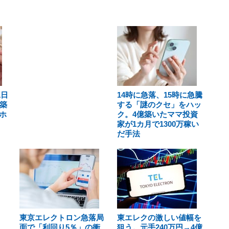
1日
14時に急落、15時に急騰
築
する「謎のクセ」をハッ
ホ
ク。4億築いたママ投資
家が1カ月で1300万稼い
だ手法
東京エレクトロン急落局
東エレクの激しい値幅を
面で「利回り5％」の衝
狙う。元手240万円→4億