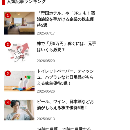
人気記事ランキング
「帝国ホテル」や「JR」も！宿
1
泊施設を手がける企業の株主優
待5選
2025/07/17
株で「月5万円」稼ぐには、元手
2
はいくら必要？
2026/05/20
トイレットペーパー、ティッシ
3
ュ、ハブラシなど日用品がもら
える株主優待5選！
2025/05/26
ビール、ワイン、日本酒などお
4
酒がもらえる株主優待5選！
2025/06/13
14時に急落、15時に急騰する