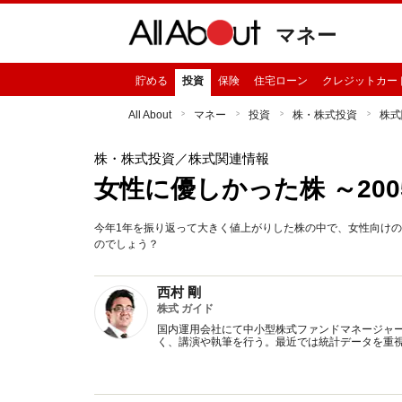
マネー
貯める
投資
保険
住宅ローン
クレジットカー
All About
マネー
投資
株・株式投資
株式
株・株式投資
／株式関連情報
女性に優しかった株 ～200
今年1年を振り返って大きく値上がりした株の中で、女性向け
のでしょう？
西村 剛
株式 ガイド
国内運用会社にて中小型株式ファンドマネージャ
く、講演や執筆を行う。最近では統計データを重