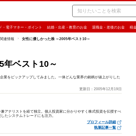
ド・電子マネー・ポイント
結婚・出産・教育のお金
退職金・老後のお金
税
関連情報
女性に優しかった株 ～2005年ベスト10～
5年ベスト10～
の企業をピックアップしてみました。一体どんな業界の銘柄が値上がりした
更新日：2005年12月19日
ー兼アナリストを経て独立。個人投資家に分かりやすく株式投資を伝授すべ
視したシステムトレードにも注力。
プロフィール詳細
執筆記事一覧