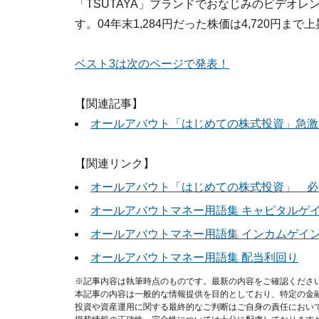
「TSUTAYA」ブランドでおなじみのビデオ
す。04年末1,284円だった株価は4,720円まで
ベスト3は次のページで発表！
【関連記事】
オールアバウト「はじめての株式投資」急激
【関連リンク】
オールアバウト「はじめての株式投資」 必
オールアバウトマネー用語集 キャピタルゲ
オールアバウトマネー用語集 インカムゲイ
オールアバウトマネー用語集 配当利回り
※記事内容は執筆時点のものです。最新の内容をご確認くださ
本記事の内容は一般的な情報提供を目的としており、特定の金
投資や資産運用に関する最終的なご判断はご自身の責任におい