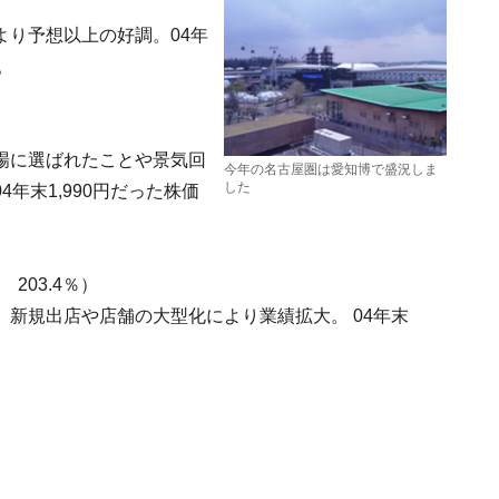
り予想以上の好調。04年
。
場に選ばれたことや景気回
今年の名古屋圏は愛知博で盛況しま
した
年末1,990円だった株価
203.4％）
新規出店や店舗の大型化により業績拡大。 04年末
。
）