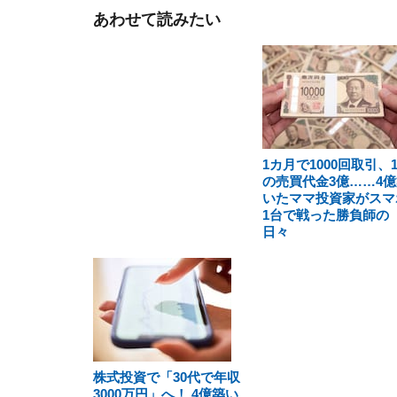
あわせて読みたい
1カ月で1000回取引、
の売買代金3億……4億
いたママ投資家がスマ
1台で戦った勝負師の
日々
株式投資で「30代で年収
3000万円」へ！ 4億築い