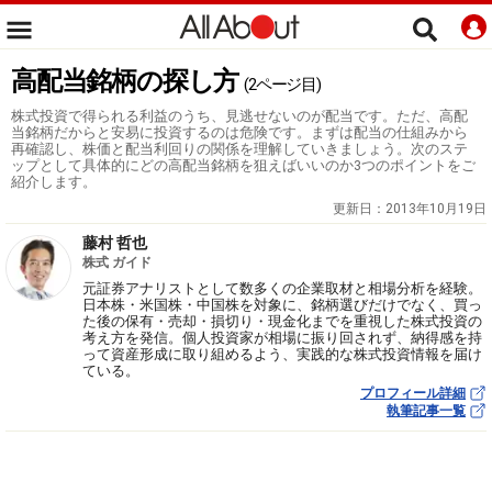
高配当銘柄の探し方
(2ページ目)
株式投資で得られる利益のうち、見逃せないのが配当です。ただ、高配
当銘柄だからと安易に投資するのは危険です。まずは配当の仕組みから
再確認し、株価と配当利回りの関係を理解していきましょう。次のステ
ップとして具体的にどの高配当銘柄を狙えばいいのか3つのポイントをご
紹介します。
更新日：
2013年10月19日
藤村 哲也
株式 ガイド
元証券アナリストとして数多くの企業取材と相場分析を経験。
日本株・米国株・中国株を対象に、銘柄選びだけでなく、買っ
た後の保有・売却・損切り・現金化までを重視した株式投資の
考え方を発信。個人投資家が相場に振り回されず、納得感を持
って資産形成に取り組めるよう、実践的な株式投資情報を届け
ている。
プロフィール詳細
執筆記事一覧