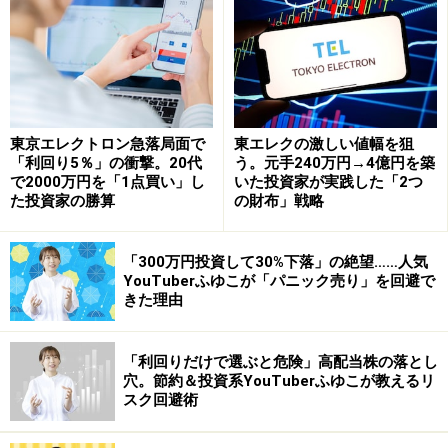
東京エレクトロン急落局面で
東エレクの激しい値幅を狙
「利回り5％」の衝撃。20代
う。元手240万円→4億円を築
で2000万円を「1点買い」し
いた投資家が実践した「2つ
た投資家の勝算
の財布」戦略
「300万円投資して30%下落」の絶望……人気
YouTuberふゆこが「パニック売り」を回避で
きた理由
「利回りだけで選ぶと危険」高配当株の落とし
穴。節約＆投資系YouTuberふゆこが教えるリ
スク回避術