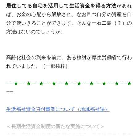
居住してる自宅を活用して生活資金を得る方法
があれ
ば、お金の心配から解放され、なお且つ自分の資産を自
分で使いきることができます。そんな一石二鳥（？）の
方法はないのでしょうか。
高齢化社会の到来を前に、ある検討が厚生労働省で行わ
れていました。（一部抜粋）
――★――★――★――★――★――★――★――★――★――★
――
生活福祉資金貸付事業について（地域福祉課）
＜長期生活資金制度の新たな実施について＞
近年、高齢化が急速に進展する中で、居住用資産を有す