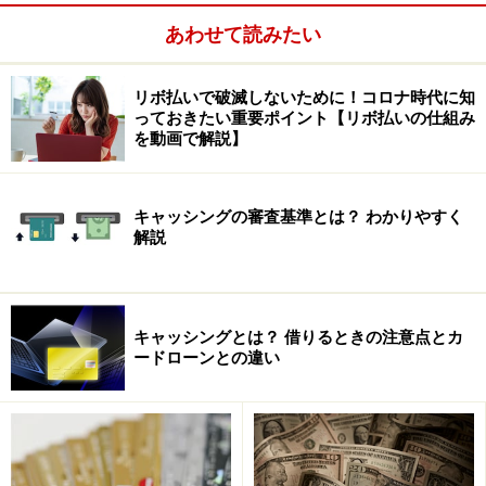
主導のリバースモーゲージ）
が導入され、実施主体は都
あわせて読みたい
道府県社会福祉協議会、
申込み先は市町村の社会福祉協
議会
となりました。この制度、現在16都道府県で導入さ
リボ払いで破滅しないために！コロナ時代に知
れています。
っておきたい重要ポイント【リボ払いの仕組み
を動画で解説】
■
リバースモーゲージとは
キャッシングの審査基準とは？ わかりやすく
解説
リバースモーゲージの先駆者といえば武蔵野市。1981年
日本で最初にリバースモーゲージを導入した自治体で
す。
キャッシングとは？ 借りるときの注意点とカ
ードローンとの違い
リバースモーゲージの仕組みは簡単です。自宅を担保に
毎月一定額の貸付を受けます。貸付の清算は原則自宅を
処分して行う、というものです。