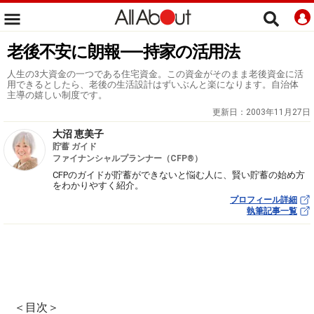
老後不安に朗報――持家の活用法
人生の3大資金の一つである住宅資金。この資金がそのまま老後資金に活
用できるとしたら、老後の生活設計はずいぶんと楽になります。自治体
主導の嬉しい制度です。
更新日：
2003年11月27日
大沼 恵美子
貯蓄 ガイド
ファイナンシャルプランナー（CFP®）
CFPのガイドが貯蓄ができないと悩む人に、賢い貯蓄の始め方
をわかりやすく紹介。
プロフィール詳細
執筆記事一覧
＜目次＞