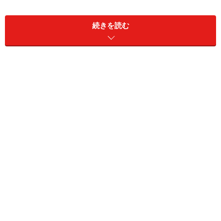
るものの現金収入が少ないことから、生計の維持が困難
となる高齢者世帯が生じることも考えられる。こうした
続きを読む
状況を背景として、一定の居住用資産を有し、将来にわ
たりその住居に住み続けることを希望する高齢者世帯に
対し、当該不動産を担保として生活資金の貸付けを行う
「長期生活支援資金」について、昨年１２月に制度要綱
を施行したところである。
ついては、都道府県においては、本制度の円滑な実施に
ついて事業の実施主体である都道府県社協に対する支援
を願うとともに、関係方面に対する周知方願いたい。
――★――★――★――★――★――★――★――★――★――★
――
そして平成14年に
長期生活支援資金貸付制度（＝自治体