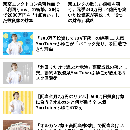
東京エレクトロン急落局面で
東エレクの激しい値幅を狙
「利回り5％」の衝撃。20代
う。元手240万円→4億円を築
で2000万円を「1点買い」し
いた投資家が実践した「2つ
意外な株が買えたり買えなかったりするのが株式市場。
た投資家の勝算
の財布」戦略
「ここは伸びそう」と思う企業があったら、まずは上場
しているかどうかを調べることから始めましょう。
「300万円投資して30%下落」の絶望……人気
YouTuberふゆこが「パニック売り」を回避で
【関連リンク】
きた理由
投資家デビューの前に知っておこう【vol.1】株って
「利回りだけで選ぶと危険」高配当株の落とし
穴。節約＆投資系YouTuberふゆこが教えるリ
いくらから買えるの？（All About オンライントレー
スク回避術
ド）
【配当金月2万円のリアル】600万円投資は割
投資家デビューの前に知っておこう【vol.2】株は24
に合う？オルカンと何が違う？ 人気
YouTuberふゆこの答え
時間いつでも買えるの？（All About オンライントレ
ード）
「オルカン7割＋高配当株3割」で配当金はい