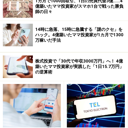
1カ月で1000回取引、1日の売買代金3億……4
億築いたママ投資家がスマホ1台で戦った勝負
意外と知られていないのが、紙幣を発行している、あの
師の日々
日本銀行
が上場しているということです。
14時に急落、15時に急騰する「謎のクセ」を
「日銀は株式会社じゃないから、株を発行していないん
ハック。4億築いたママ投資家が1カ月で1300
じゃないの？」と思う人もいることでしょう。そうなん
万稼いだ手法
です。日銀は株式会社ではなく認可法人なので、株は発
行していません。でも、出資証券を株にみなして
ジャス
株式投資で「30代で年収3000万円」へ！ 4億
ダック
市場に上場しているのです。
築いたママ投資家が実践した「1日15.7万円」
の逆算術
ちなみに、2005年10月21日の終値は8万6,000円。売買単
位は100株となっています。
1,000万円弱の資金を投じれば誰でも買えることになりま
すが、「日銀ならつぶれないから」と安心するのはちょ
っと早計。株式会社ではないので、株主総会もありませ
んし、配当にも制限があります。