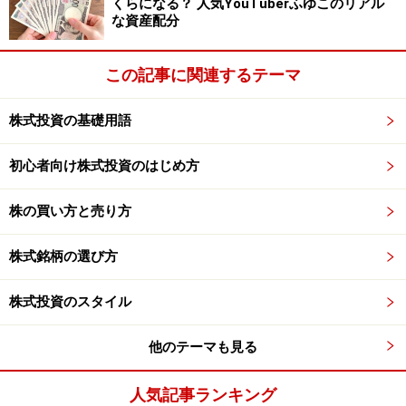
くらになる？ 人気YouTuberふゆこのリアル
な資産配分
※記事内容は執筆時点のものです。最新の内容をご確認くださ
い。
本記事の内容は一般的な情報提供を目的としており、特定の金融
この記事に関連するテーマ
商品や投資行動を推奨するものではありません。
投資や資産運用に関する最終的なご判断はご自身の責任において
株式投資の基礎用語
行ってください。
掲載情報の正確性・完全性については十分に配慮しております
が、その内容を保証するものではなく、これに基づく損失・損害
初心者向け株式投資のはじめ方
などについて当社は一切の責任を負いません。
最新の情報や詳細については、必ず各金融機関やサービス提供者
の公式情報をご確認ください。
株の買い方と売り方
【編集部からのお知らせ】
株式銘柄の選び方
・「家計」について、
アンケート（2026/8/31まで）
を実施
中です！
※抽選で20名にAmazonギフト券1000円分プレゼント
株式投資のスタイル
※謝礼付きの限定アンケートやモニター企画に参加が可能に
なります
他のテーマも見る
人気記事ランキング