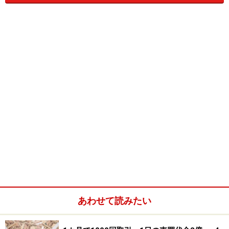
上場を取り下げる企業も出てきています。
総合アパレルの
ワールド
も、東証1部上場企業でありな
がら、自ら上場廃止を宣言。11月15日付で非上場企業と
なる予定です。
株式会社じゃなくても上場できる!?
反対に、「えっ？こんな株を買うことができるの？」と
意外なところの株が買えたりもします。
例えば、証券取引所の株。
大阪証券取引所
を運営してい
るのは、（株）大阪証券取引所という株式会社。ちょっ
とヘンな感じもしますが、大阪証券取引所は自らが運営
している
ヘラクレス
市場に上場しているので、誰でも株
あわせて読みたい
を買うことができるのです。