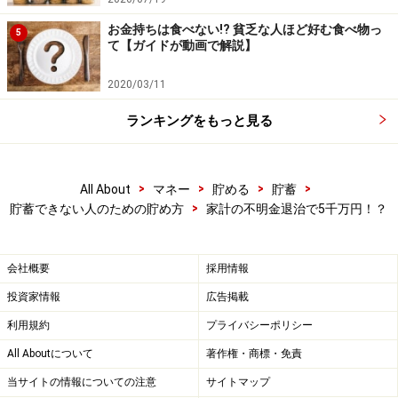
「そして家族でディズニーランドに行って10万円遣
お金持ちは食べない!? 貧乏な人ほど好む食べ物っ
5
いました
て【ガイドが動画で解説】
それから私の服！10万円 以上です！」
2020/03/11
平田「よく憶えていますね！すごいすごいパチパチ そ
ランキングをもっと見る
れで？」
>
>
>
>
ママ「えっ！？それだけなんだけど・・・」
All About
マネー
貯める
貯蓄
>
貯蓄できない人のための貯め方
家計の不明金退治で5千万円！？
平田「ボーナスで遣ったお金を合計すると45万円になり
ますが
会社概要
採用情報
あと35万円は？」
投資家情報
広告掲載
利用規約
プライバシーポリシー
ママ「え～・・・？」
All Aboutについて
著作権・商標・免責
当サイトの情報についての注意
サイトマップ
「あっ忘れてた！実家へ正月に帰省した費用とお年