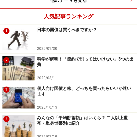
他のテーマも見る
残っていないだけなのでしょう」
人気記事ランキング
「次にボーナスはどうですか？夏と冬にそれぞれ手
日本の国債は買うべきですか？
取りで80万円
1
ずつありますが昨年の冬のボーナスの時はどのよ
うなものに遣
2025/01/30
いましたか？」
科学が解明！「節約で削ってはいけない」3つの出
2
費
2020/03/11
個人向け国債と株、どっちを買ったらいいか迷い
3
ママ「は～い！これはわかりますよ！」
ます
2023/10/13
「まずは、住宅ローンのボーナス払い分15万円、そ
れと貯金が
みんなの「平均貯蓄額」はいくら？ 二人以上世
4
帯・単身世帯別に紹介
10万円 へへー」（ちょっと自慢らしい・・・）
2026/07/19