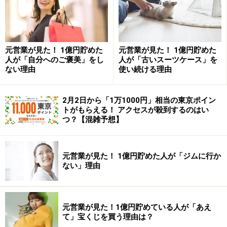
とカット代
と洋服がぁ・・・（えっ！それっておこづかいと
別枠で・・・）
元営業が見た！ 1億円貯めた
元営業が見た！ 1億円貯めた
それから新聞代に電話代と・・・それと保険料に
人が「自分へのご褒美」をし
人が「古いスーツケース」を
少しだけど
ない理由
使い続ける理由
貯金ね」
2月2日から「1万1000円」相当の東京ポイン
トがもらえる！ アクセスが殺到するのはい
つ？【混雑予想】
平田「・・・」
元営業が見た！ 1億円貯めた人が「ジムに行か
「はい、では以上で洩れはありませんね、一ヶ月の
ない」理由
支出を合計
すると32万円になります」
元営業が見た！1億円貯めている人が「あえ
て」宝くじを買う理由は？
「手取りの月収が35万円ですから、支出の32万円を