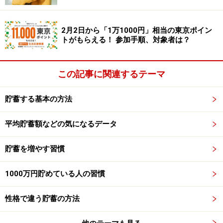
差し引くと
3万円が残りますが、これはどうしていますか？
2月2日から「1万1000円」相当の東京ポイン
タンス預金？
トがもらえる！ 参加手順、対象者は？
ママのへそくり？」
この記事に関連するテーマ
ママ「ううん へそくり込みで32万円のハズだか
ら・・・ちょっと
貯蓄する基本の方法
待ってくださいね きっと忘れているものがある
んだわ」
平均貯蓄額などの気になるデータ
「う～ん・・・」「う～ん・・・」
貯蓄を増やす習慣
1000万円貯めている人の習慣
「全部言ったハズだわ おかしいわねぇ」
性格で違う貯蓄の方法
平田「では、遣ったことには間違いなさそうですね、た
だ記憶に