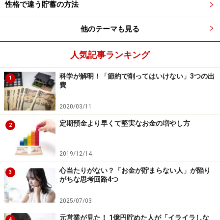
性格で違う貯蓄の方法
みるみる金持ちになる!? 理想的な食生活
ここまで、貧乏になる危険のある食生活を紹介しまし
他のテーマも見る
た。では、金持ち体質に生まれ変わるには、どのような
食生活を心がければよいのでしょうか。ここでは、お金
人気記事ランキング
持ちにつながると考えられる「理想的な食生活」を2つ
科学が解明！「節約で削ってはいけない」3つの出
1
解説します。
費
2020/03/11
金持ちにつながる食生活その1：砂糖・塩・油の少ない
食事
定期預金より早くて堅実なお金の増やし方
2
金持ちにつながる期待が持てる1つ目の食生活は、
「砂
糖・塩・油の少ない食事」
です。大昔、僕ら人類が狩猟
2019/12/14
採集民族だった頃は、糖質・塩分・油分は貴重な食料で
心当たりがない？「お金が貯まらない人」が陥り
3
した。僕らの脳はこれらの食品を「貴重だ！」と認識す
がちな思考回路4つ
ることから、密度の高い砂糖・塩・油を摂取すると脳が
2025/07/03
暴走します。
元営業が見た！ 1億円貯めた人が「イライラしな
4