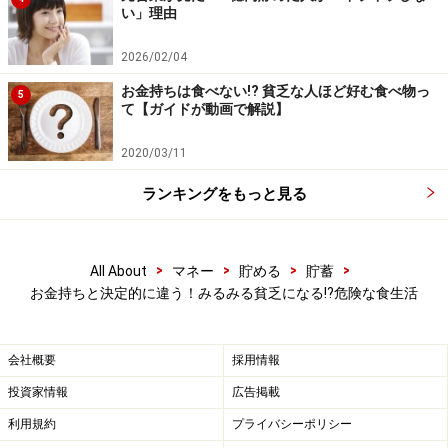
い」理由
過度な砂糖・塩・油は脳を暴走させ、自制心を崩壊させ
ます。これが原因となり、いくら食べても「美味い！ も
2026/02/04
っと食べたい！」と、さらに食事を求めるようになるで
お金持ちは食べない!? 貧乏な人ほど好む食べ物っ
5
しょう。この悪循環は、僕らが貧乏体質になる要因にも
て【ガイドが動画で解説】
なります。
2020/03/11
自制心を守るためにも、できるだけ味付けの薄い食事
ランキングをもっと見る
や、脳を暴走させる調味料を使わないように心がけまし
ょう。
>
>
>
>
All About
マネー
貯める
貯蓄
お金持ちと決定的に違う！みるみる貧乏になる!?危険な食生活
金持ちにつながる食生活その２：よく噛んで食べる
金持ちにつながる期待が持てる2つ目の食生活は、
「よ
く噛んで食べること」
です。
会社概要
採用情報
投資家情報
広告掲載
とはいえ、「一口あたり20回以上噛もう！」という話が
利用規約
プライバシーポリシー
ありますが、特に回数を設ける必要はないかと思いま