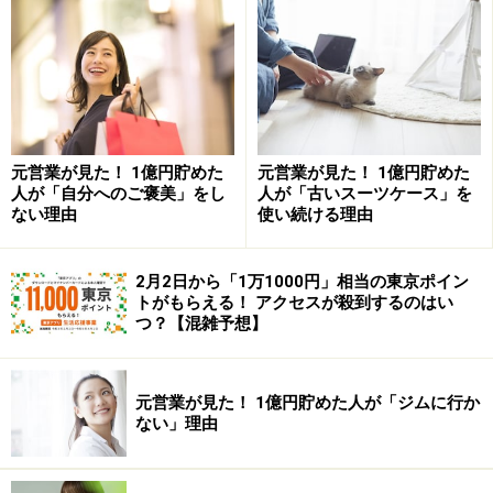
元営業が見た！ 1億円貯めた
元営業が見た！ 1億円貯めた
人が「自分へのご褒美」をし
人が「古いスーツケース」を
ない理由
使い続ける理由
自制心を守るためには、できるだけ自炊の回数を増や
2月2日から「1万1000円」相当の東京ポイン
し、加工食品に頼る頻度を減らすのが効果的です。
トがもらえる！ アクセスが殺到するのはい
つ？【混雑予想】
貧乏につながる食生活その2：早食い
貧乏につながる危険性がある2つ目の食生活は、
「早食
元営業が見た！ 1億円貯めた人が「ジムに行か
い」
です。早食いは医学的に見ても、早死につながる傾
ない」理由
向があるようです（2）。特に問題なのが、「よく噛ま
ずに飲み込んでしまう」ような食事です。