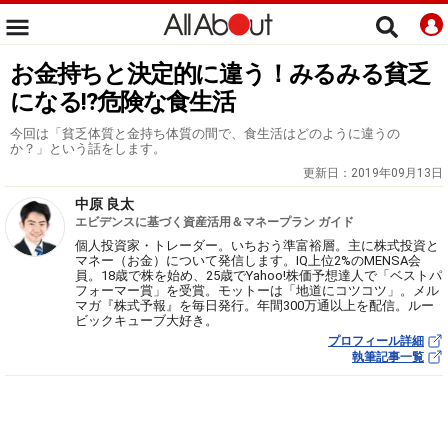
お金持ちと決定的に違う！みるみる貧乏
になる!?危険な食生活
今回は「貧乏体質と金持ち体質の間で、食生活はどのように違うの
か？」という話をします。
更新日：
2019年09月13日
中原 良太
エビデンスに基づく資産活用＆マネープラン ガイド
個人投資家・トレーダー。いちおう準富裕層。主に株式投資と
マネー（お金）について発信します。IQ上位2%のMENSA会
員。18歳で株を始め、25歳でYahoo!株価予想達人で「ベストパ
フォーマー賞」を受賞。モットーは「地道にコツコツ」。メル
マガ『株式予報』を毎日発行。年間300万通以上を配信。ルー
ビックキューブ大好き。
プロフィール詳細
執筆記事一覧