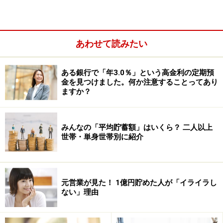
例えば、チョコレートやスナック菓子。小腹が空いた時
に、スナック菓子を食べたことのない人はいません。そ
あわせて読みたい
して、ここから先が大事なのですが、「スナック菓子を
食べてお腹が膨れたはずなのに、もっと食べたくなっ
ある銀行で「年3.0％」という高金利の定期預
た」という経験をしませんでしたか。
金を見つけました。何か注意することってあり
ますか？
ここが重要なポイントです。営利目的の食品産業は、
「脳を暴走させるほど美味しすぎる食品」
を作る技術集
みんなの「平均貯蓄額」はいくら？ 二人以上
団です。「やめられない！ 止まらない！」の状態になり
世帯・単身世帯別に紹介
やすく、
外食三昧・スナック三昧の食生活は、自制心を
崩壊させる可能性が高いです
（1）。
元営業が見た！ 1億円貯めた人が「イライラし
ない」理由