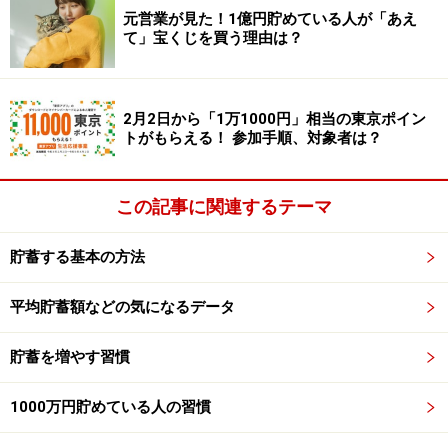
元営業が見た！1億円貯めている人が「あえ
て」宝くじを買う理由は？
咀嚼には脳の活性化やリラックス効果があります。過去
に何度か
「お金持ちになる人は息抜きが上手だぞ！」
と
いう話をしてきましたが、よく噛んで食事することは、
2月2日から「1万1000円」相当の東京ポイン
良い息抜きにもなるわけですね。
トがもらえる！ 参加手順、対象者は？
また、咀嚼には発がん性物質の毒性を和らげる効果も期
この記事に関連するテーマ
待できるのだとか（2）。逆にいえば、早食いは「毒を
そのまま身体に取り込んでしまう」行為ともいえるわけ
貯蓄する基本の方法
です。
平均貯蓄額などの気になるデータ
最近は、大して噛まないでも食べられる食品がかなり増
えました。その影響もあり、早食いが横行し、本来の食
貯蓄を増やす習慣
事の楽しみが失われているのかもしれませんな。
1000万円貯めている人の習慣