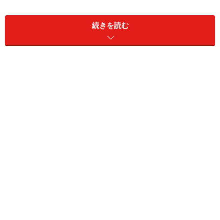
続きを読む
でも、契約時に必要なお金もちゃんと把握しておきまし
ょう。毎月の家賃は払えるのに、契約のためのお金が用
意できず、お気に入りの物件に入居できなかったという
笑えない話もありますよ。
●敷金
契約にまず必要なのが「敷金」と呼ばれるもの。家賃の
支払いが滞った場合などに対して預けているお金です。
担保のようなものですね。また、退去時の部屋の修繕な
どにも使われます。ですので、退去時には修繕費用など