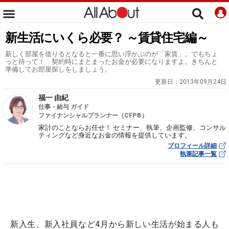
新生活にいくら必要？ ～賃貸住宅編～
新しく部屋を借りるとなると一番に思い浮かぶのが「家賃」。でもちょ
っと待って！ 契約時にまとまったお金が必要になりますよ。きちんと
準備してお部屋探しをしましょう。
更新日：
2013年09月24日
福一 由紀
仕事・給与 ガイド
ファイナンシャルプランナー（CFP®）
家計のことならお任せ！ セミナー、執筆、企画監修、コンサル
ティングなど身近なお金の情報を提供しています。
プロフィール詳細
執筆記事一覧
新入生、新入社員など4月から新しい生活が始まる人も