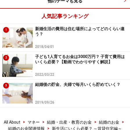
他のテーマも見る
家賃の半年分を用意する必要が
人気記事ランキング
以上、入居時に必要なお金をまとめました。入居時に必
要な平均的なお金は以下のとおりとなりました。
新婚生活の費用は住む場所によってどのくらい違
1
う？
敷金： 家賃の2カ月分
礼金： 家賃の2カ月分
2018/04/01
仲介手数料： 家賃の1カ月分
子ども1人育てるお金は3000万円？ 子育て費用は
2
いくら必要？【動画でわかりやすく解説】
前払い家賃： 家賃の1カ月分
2022/03/22
保険料
結婚後の貯金、夫婦で毎月いくら貯めていく？
3
ということで、家賃の6カ月分と保険料が必要になるこ
とになります。家賃が5万円なら30万円に、家賃が8万円
2019/09/26
なら48万円です。これらのお金は契約時に必要になるも
のです。きちんと準備をしたいものですね。
>
>
>
>
All About
マネー
結婚・出産・教育のお金
結婚のお金
>
このように平均的な契約時に必要なお金を見てきまし
結婚のお金関連情報
新生活にいくら必要？ ～賃貸住宅編～