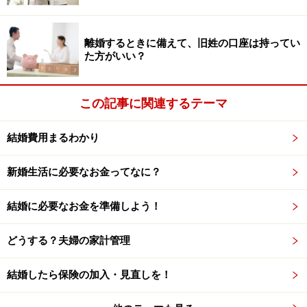
●仲介手数料
不動産会社への手数料です。家賃の1カ月分というのが
離婚するときに備えて、旧姓の口座は持ってい
平均的です。最近では、0.5カ月分という不動産会社も出
た方がいい？
てきています。部屋探し前に、手数料がいくらかかるか
を調べておきましょう。
この記事に関連するテーマ
●前払い家賃
結婚費用まるわかり
契約時に必要な前払いの家賃です。1カ月分が平均的。
新婚生活に必要なお金ってなに？
●保険料
住宅総合保険などの損害保険へ加入する必要がありま
結婚に必要なお金を準備しよう！
す。これらの加入は必須になっているところがほとんど
どうする？夫婦の家計管理
です。この保険料は、保険内容や建物などによって変わ
ってきます。
結婚したら保険の加入・見直しを！