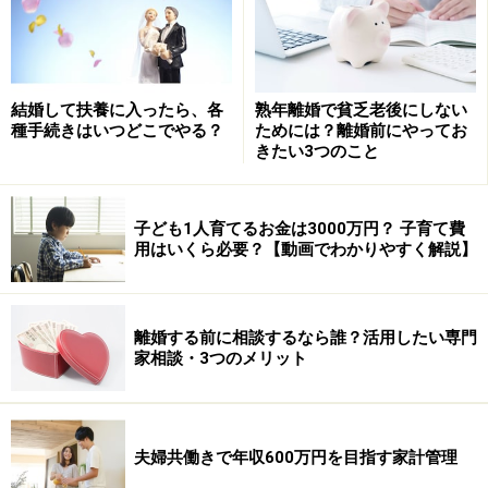
結婚して扶養に入ったら、各
熟年離婚で貧乏老後にしない
また、敷金の金額で修繕ができない場合は、退去時にお
種手続きはいつどこでやる？
ためには？離婚前にやってお
金を要求されることもあるのでご注意を。最近では、敷
きたい3つのこと
金が1カ月分と安かったり、いらなかったりする物件も
あります。これらの物件では、借りる時は得をしたと思
子ども1人育てるお金は3000万円？ 子育て費
っていても、退去時に修繕費を請求され、結局は同じと
用はいくら必要？【動画でわかりやすく解説】
いうことにもなりかねません。
●礼金
離婚する前に相談するなら誰？活用したい専門
家相談・3つのメリット
「礼金」は読んで字の如く、家主さんへの「お礼」の意
味のお金です。もちろんお礼ですから、退去時に返って
来るお金ではありません。 「礼金」は家賃の1～2カ月分
が平均的です。
夫婦共働きで年収600万円を目指す家計管理