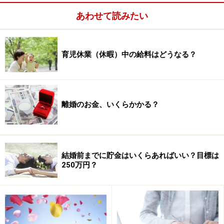
が差し引かれて戻ってきます。 「敷金」は家賃の2カ月
あわせて読みたい
分というところが平均的です。
この敷金は、退去時にトラブルになることが多くありま
育児休業（休暇）中の給料はどうなる？
す。必要な修繕が、借りた人がするべきものなのか？
が明確にできないからです。入居前に部屋の状況をチェ
ックしておいたほうがいいですね。
離婚のお金、いくらかかる？
結婚前までに貯金はいくらあればいい？目標は
250万円？