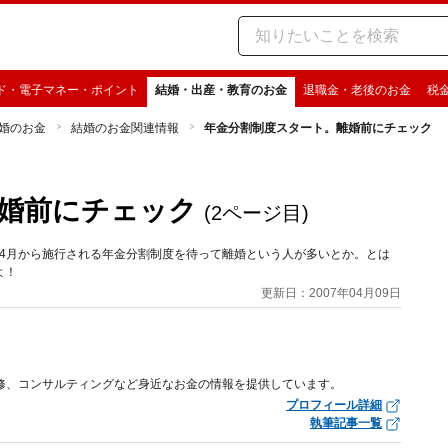
ド・電子マネー・ポイント
結婚・出産・教育のお金
退職金・老後のお金
税
婚のお金
結婚のお金関連情報
年金分割制度スタート。離婚前にチェック
婚前にチェック
(2ページ目)
9年4月から施行される年金分割制度を待って離婚という人が多いとか。とは
よ！
更新日：2007年04月09日
修、コンサルティングなど身近なお金の情報を提供しています。
プロフィール詳細
執筆記事一覧