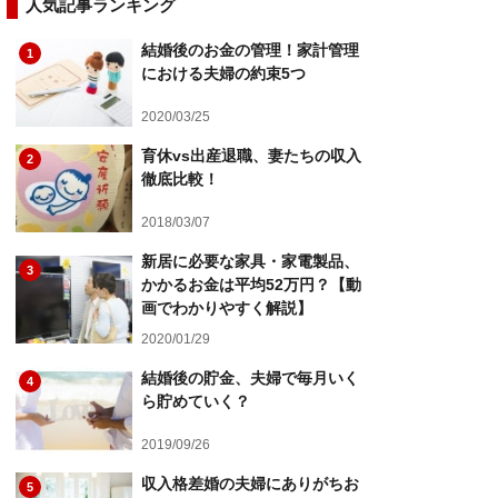
人気記事ランキング
結婚後のお金の管理！家計管理
1
における夫婦の約束5つ
2020/03/25
育休vs出産退職、妻たちの収入
2
徹底比較！
2018/03/07
新居に必要な家具・家電製品、
3
かかるお金は平均52万円？【動
画でわかりやすく解説】
2020/01/29
結婚後の貯金、夫婦で毎月いく
4
ら貯めていく？
2019/09/26
収入格差婚の夫婦にありがちお
5