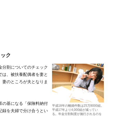
ェック
金分割についてのチェック
では、被扶養配偶者を妻と
、妻のところが夫となりま
算の基になる「保険料納付
平成18年の離婚件数は25万8000組。
平成17年より4,000組が減ってい
記録を夫婦で分け合うとい
る。年金分割制度が施行されるのを