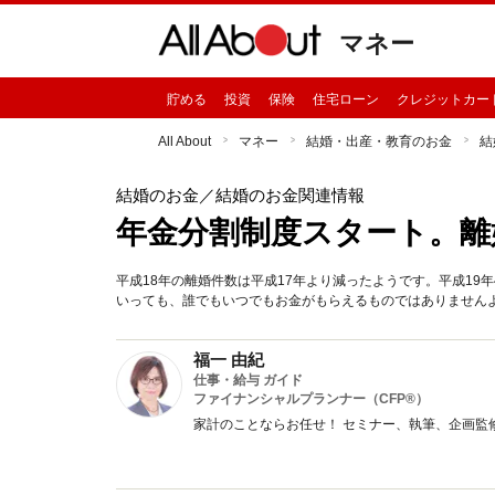
マネー
貯める
投資
保険
住宅ローン
クレジットカー
All About
マネー
結婚・出産・教育のお金
結
結婚のお金
／結婚のお金関連情報
年金分割制度スタート。離
平成18年の離婚件数は平成17年より減ったようです。平成1
いっても、誰でもいつでもお金がもらえるものではありません
福一 由紀
仕事・給与 ガイド
ファイナンシャルプランナー（CFP®）
家計のことならお任せ！ セミナー、執筆、企画監