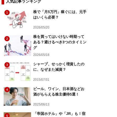
人気記事ランキング
株で「月5万円」稼ぐには、元手
1
はいくら必要？
2026/05/20
株を買ってはいけない時期って
2
ある？避けるべき3つのタイミン
グ
2026/05/18
シャープ、せっかく増資したの
3
に、なぜまた減資？
2015/07/31
ビール、ワイン、日本酒などお
4
酒がもらえる株主優待5選！
2025/06/13
「帝国ホテル」や「JR」も！宿
5