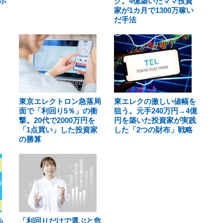
ホ
ク。4億築いたママ投資
家が1カ月で1300万稼い
だ手法
東京エレクトロン急落局
東エレクの激しい値幅を
面で「利回り5％」の衝
狙う。元手240万円→4億
撃。20代で2000万円を
円を築いた投資家が実践
「1点買い」した投資家
した「2つの財布」戦略
の勝算
%
「利回りだけで選ぶと危