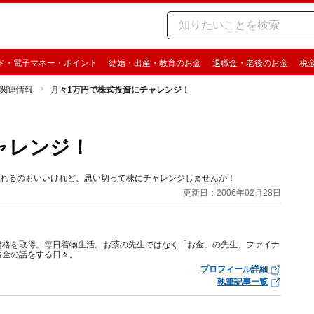
ド・電子マネー・ポイント
結婚・出産・教育のお金
退職金・老後のお金
税
関連情報
月々1万円で株式投資にチャレンジ！
ャレンジ！
入れるのもいいけれど、思い切って株にチャレンジしませんか！
更新日：2006年02月28日
資格を取得。毎日着物生活。お茶の先生ではなく「お金」の先生、ファイナ
お金の話をする日々。
プロフィール詳細
執筆記事一覧