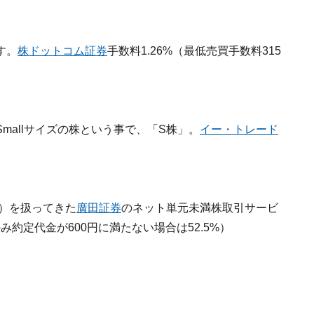
す。
株ドットコム証券
手数料1.26%（最低売買手数料315
mallサイズの株という事で、「S株」。
イー・トレード
式）を扱ってきた
廣田証券
のネット単元未満株取引サービ
み約定代金が600円に満たない場合は52.5%）