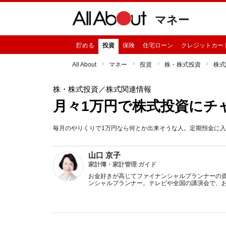
マネー
貯める
投資
保険
住宅ローン
クレジットカー
All About
マネー
投資
株・株式投資
株式
株・株式投資
／株式関連情報
月々1万円で株式投資にチ
毎月のやりくりで1万円なら何とか出来そうな人。定期預金に
山口 京子
家計簿・家計管理 ガイド
お金好きが高じてファイナンシャルプランナーの
ンシャルプランナー。テレビや全国の講演会で、