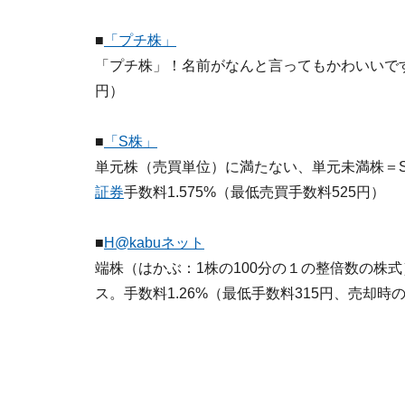
■
「プチ株」
「プチ株」！名前がなんと言ってもかわいいで
円）
■
「S株」
単元株（売買単位）に満たない、単元未満株＝S
証券
手数料1.575%（最低売買手数料525円）
■
H@kabuネット
端株（はかぶ：1株の100分の１の整倍数の株
ス。手数料1.26%（最低手数料315円、売却時の