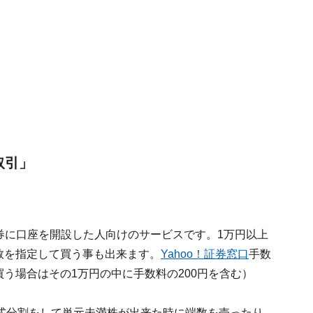
取引」
証券に口座を開設した人向けのサービスです。1万円以上
株数を指定して買う事も出来ます。
Yahoo！証券窓口
手数
買う場合はその1万円の中に手数料の200円を含む）
式分割をして単元未満株が出来た時に端数を売ったり、